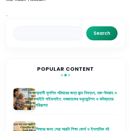
...
Search
Search
POPULAR CONTENT
প্রবাসী মুসলিম পরিবারের জন্য জন্ম নিবন্ধন, হজ-উমরাহ ও
আইনি গাইডলাইন: নবজাতকের ডকুমেন্টেশন ও ভবিষ্যতের
পরিকল্পনা
শিশুদের জন্য সেরা আরবি শিক্ষা কোর্স ও ইসলামিক বই