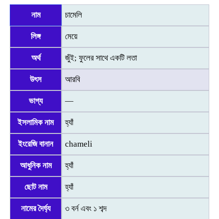
নাম
চামেলি
লিঙ্গ
মেয়ে
অর্থ
জুঁই; ফুলের সাথে একটি লতা
উৎস
আরবি
ভাগ্য
—
ইসলামিক নাম
হ্যাঁ
ইংরেজি বানান
chameli
আধুনিক নাম
হ্যাঁ
ছোট নাম
হ্যাঁ
নামের দৈর্ঘ্য
৩ বর্ন এবং ১ শব্দ