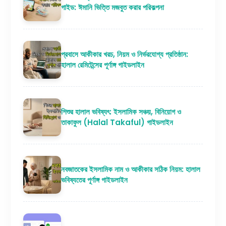
গাইড: ঈমানি ভিত্তি মজবুত করার পরিকল্পনা
প্রবাসে আকীকার খরচ, নিয়ম ও নির্ভরযোগ্য প্রতিষ্ঠান:
হালাল রেমিটেন্সের পূর্ণাঙ্গ গাইডলাইন
শিশুর হালাল ভবিষ্যৎ: ইসলামিক সঞ্চয়, বিনিয়োগ ও
তাকাফুল (Halal Takaful) গাইডলাইন
নবজাতকের ইসলামিক নাম ও আকীকার সঠিক নিয়ম: হালাল
ভবিষ্যতের পূর্ণাঙ্গ গাইডলাইন