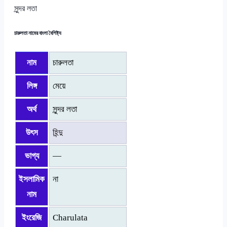
সুন্দর লতা
চারুলতা নামের বাংলা বৈশিষ্ট্য
নাম
চারুলতা
লিঙ্গ
মেয়ে
অর্থ
সুন্দর লতা
উৎস
হিন্দু
ভাগ্য
—
ইসলামিক
না
নাম
ইংরেজি
Charulata