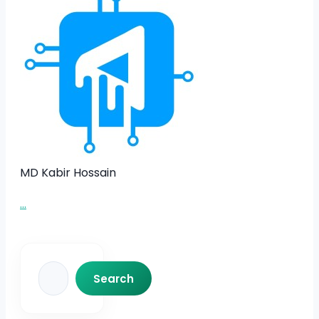
MD Kabir Hossain
...
Search
Search