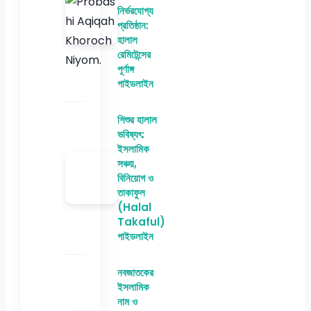
নির্ভরযোগ্য
প্রতিষ্ঠান:
হালাল
রেমিটেন্সের
পূর্ণাঙ্গ
গাইডলাইন
শিশুর হালাল
ভবিষ্যৎ:
ইসলামিক
সঞ্চয়,
বিনিয়োগ ও
তাকাফুল
(Halal
Takaful)
গাইডলাইন
নবজাতকের
ইসলামিক
নাম ও