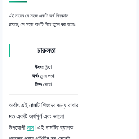
এই নামের যে সহজ একটি অর্থ বিদ্যমান
রয়েছে, সে সহজ অর্থটি নিচে তুলে ধরা হলোঃ
চারুলতা
উৎসঃ
হিন্দু।
অর্থঃ
সুন্দর লতা।
লিঙ্গঃ
মেয়ে।
অর্থাৎ এই নামটি শিশুদের জন্য রাখার
মত একটি অর্থপূর্ণ এবং ভালো
উপযোগী
নাম
। এই নামটির ব্যাপক
প্রচলন প্রায় পৃথিবীর সব দেশেই