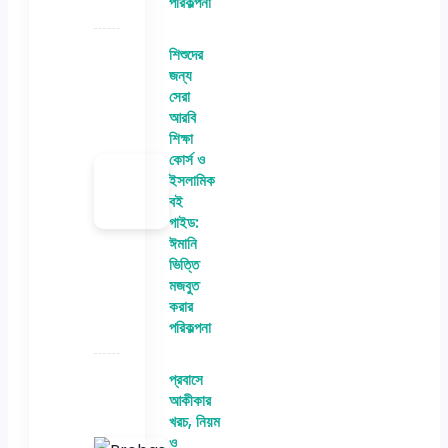
পরিকল্পনা
শিশুদের
জন্য
সেরা
আরবি
শিক্ষা
কোর্স ও
ইসলামিক
বই
গাইড:
ঈমানি
ভিত্তি
মজবুত
করার
পরিকল্পনা
প্রবাসে
আকীকার
খরচ, নিয়ম
ও