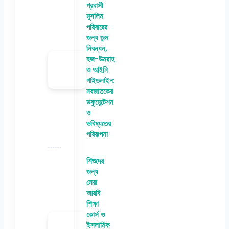
প্রবাসী
মুসলিম
পরিবারের
জন্য জন্ম
নিবন্ধন,
হজ-উমরাহ
ও আইনি
গাইডলাইন:
নবজাতকের
ডকুমেন্টেশন
ও
ভবিষ্যতের
পরিকল্পনা
শিশুদের
জন্য
সেরা
আরবি
শিক্ষা
কোর্স ও
ইসলামিক