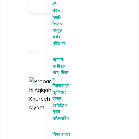
বই
গাইড:
ঈমানি
ভিত্তি
মজবুত
করার
পরিকল্পনা
প্রবাসে
আকীকার
খরচ, নিয়ম
ও
নির্ভরযোগ্য
প্রতিষ্ঠান:
হালাল
রেমিটেন্সের
পূর্ণাঙ্গ
গাইডলাইন
শিশুর হালাল