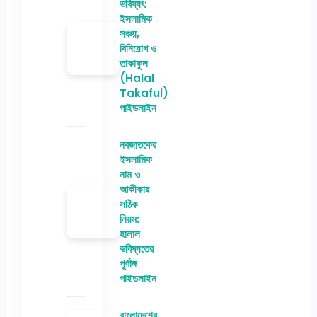
ভবিষ্যৎ:
ইসলামিক
সঞ্চয়,
বিনিয়োগ ও
তাকাফুল
(Halal
Takaful)
গাইডলাইন
নবজাতকের
ইসলামিক
নাম ও
আকীকার
সঠিক
নিয়ম:
হালাল
ভবিষ্যতের
পূর্ণাঙ্গ
গাইডলাইন
বাংলাদেশের