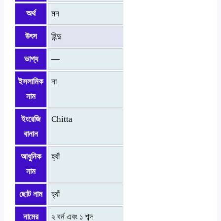
অর্থ
মন
উৎস
হিন্দু
ভাগ্য
—
ইসলামিক
না
নাম
ইংরেজি
Chitta
বানান
আধুনিক
হ্যাঁ
নাম
ছোট নাম
হ্যাঁ
নামের
২ বর্ন এবং ১ শব্দ