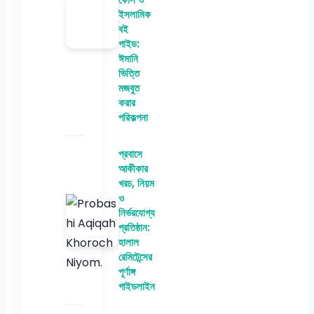
ইসলামিক
বই
গাইড:
ঈমানি
ভিত্তি
মজবুত
করার
পরিকল্পনা
প্রবাসে
আকীকার
খরচ, নিয়ম
ও
নির্ভরযোগ্য
প্রতিষ্ঠান:
হালাল
রেমিটেন্সের
পূর্ণাঙ্গ
গাইডলাইন