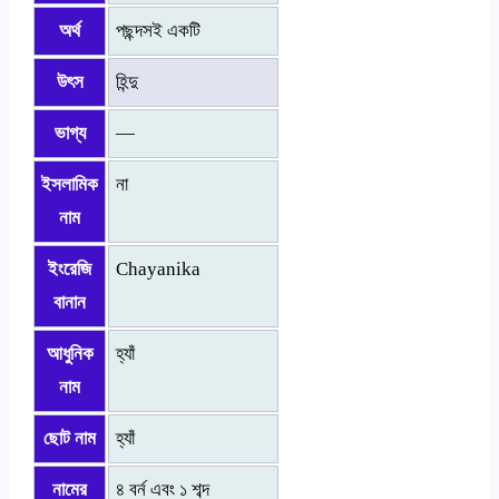
অর্থ
পছন্দসই একটি
উৎস
হিন্দু
ভাগ্য
—
ইসলামিক
না
নাম
ইংরেজি
Chayanika
বানান
আধুনিক
হ্যাঁ
নাম
ছোট নাম
হ্যাঁ
নামের
৪ বর্ন এবং ১ শব্দ