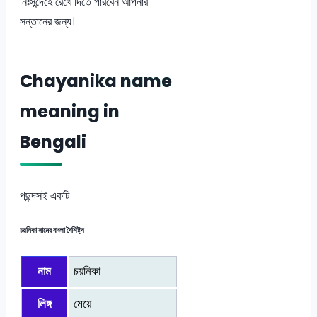
নিঃসন্দেহে রেখে দিতে পারবেন আপনার
সন্তানের জন্য।
Chayanika name
meaning in
Bengali
পছন্দসই একটি
চয়নিকা নামের বাংলা বৈশিষ্ট্য
নাম
চয়নিকা
লিঙ্গ
মেয়ে