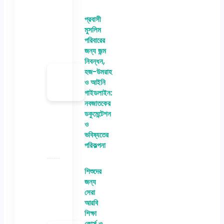
প্রবাসী
মুসলিম
পরিবারের
জন্য জন্ম
নিবন্ধন,
হজ-উমরাহ
ও আইনি
গাইডলাইন:
নবজাতকের
ডকুমেন্টেশন
ও
ভবিষ্যতের
পরিকল্পনা
শিশুদের
জন্য
সেরা
আরবি
শিক্ষা
কোর্স ও