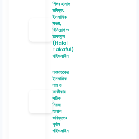
শিশুর হালাল
ভবিষ্যৎ:
ইসলামিক
সঞ্চয়,
বিনিয়োগ ও
তাকাফুল
(Halal
Takaful)
গাইডলাইন
নবজাতকের
ইসলামিক
নাম ও
আকীকার
সঠিক
নিয়ম:
হালাল
ভবিষ্যতের
পূর্ণাঙ্গ
গাইডলাইন