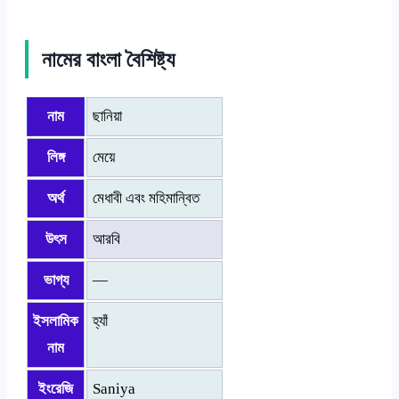
নামের বাংলা বৈশিষ্ট্য
নাম
ছানিয়া
লিঙ্গ
মেয়ে
অর্থ
মেধাবী এবং মহিমান্বিত
উৎস
আরবি
ভাগ্য
—
ইসলামিক
হ্যাঁ
নাম
ইংরেজি
Saniya