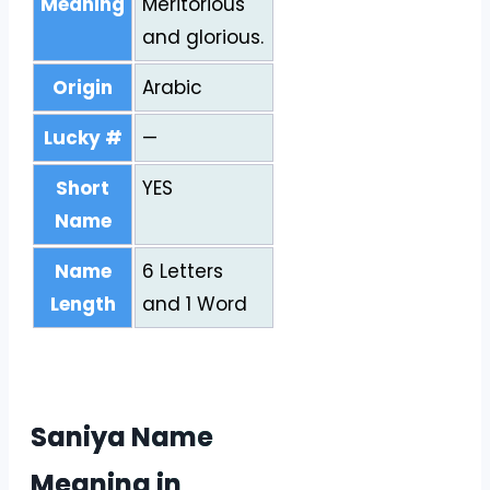
Meaning
Meritorious
and glorious.
Origin
Arabic
Lucky #
—
Short
YES
Name
Name
6 Letters
Length
and 1 Word
Saniya Name
Meaning in