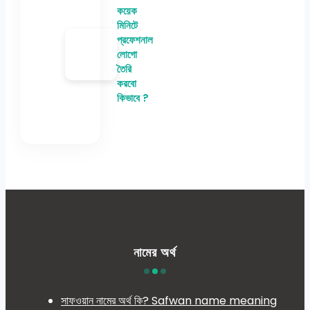
কয়েক
মিনিটে
প্রফেশনাল
লোগো
তৈরি
করবো
কিভাবে ?
নামের অর্থ
সাফওয়ান নামের অর্থ কি? Safwan name meaning