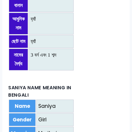
বানান
আধুনিক
হ্যাঁ
নাম
ছোট নাম
হ্যাঁ
নামের
3 বর্ন এবং 1 শব্দ
দৈর্ঘ্য
SANIYA NAME MEANING IN
BENGALI
Name
Saniya
Gender
Girl