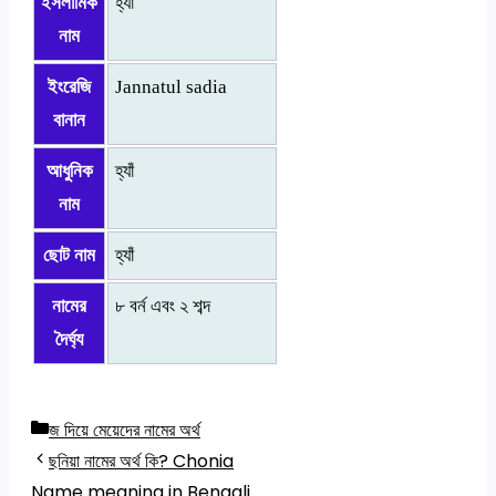
ইসলামিক
হ্যাঁ
নাম
ইংরেজি
Jannatul sadia
বানান
আধুনিক
হ্যাঁ
নাম
ছোট নাম
হ্যাঁ
নামের
৮ বর্ন এবং ২ শব্দ
দৈর্ঘ্য
Categories
জ দিয়ে মেয়েদের নামের অর্থ
ছনিয়া নামের অর্থ কি? Chonia
Name meaning in Bengali