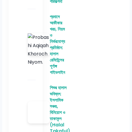
পরিকল্পনা
প্রবাসে
আকীকার
খরচ, নিয়ম
ও
নির্ভরযোগ্য
প্রতিষ্ঠান:
হালাল
রেমিটেন্সের
পূর্ণাঙ্গ
গাইডলাইন
শিশুর হালাল
ভবিষ্যৎ:
ইসলামিক
সঞ্চয়,
বিনিয়োগ ও
তাকাফুল
(Halal
Takaful)