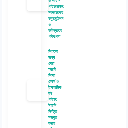
ও আইনি
গাইডলাইন:
নবজাতকের
ডকুমেন্টেশন
ও
ভবিষ্যতের
পরিকল্পনা
শিশুদের
জন্য
সেরা
আরবি
শিক্ষা
কোর্স ও
ইসলামিক
বই
গাইড:
ঈমানি
ভিত্তি
মজবুত
করার