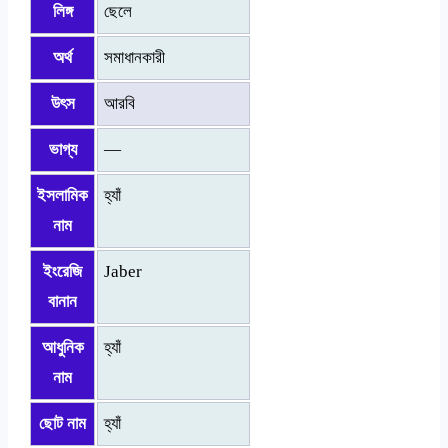
লিঙ্গ
ছেলে
অর্থ
সমাধানকারী
উৎস
আরবি
ভাগ্য
—
ইসলামিক
হ্যাঁ
নাম
ইংরেজি
Jaber
বানান
আধুনিক
হ্যাঁ
নাম
ছোট নাম
হ্যাঁ