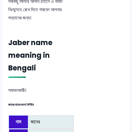
সবকিছু মিলিয়ে আপনি চাইলে এ নামটি
নিঃসন্দেহে রেখে দিতে পারবেন আপনার
সন্তানের জন্য।
Jaber name
meaning in
Bengali
সমাধানকারী।
জাবের নামের বাংলা বৈশিষ্ট্য
নাম
জাবের