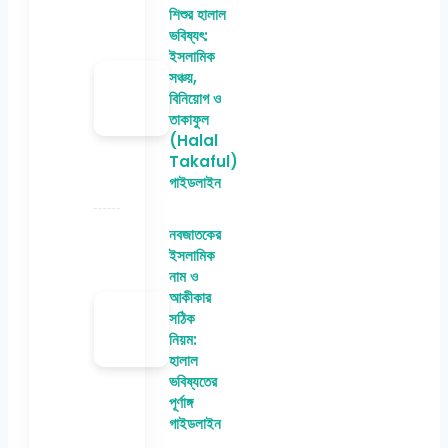
শিশুর হালাল
ভবিষ্যৎ:
ইসলামিক
সঞ্চয়,
বিনিয়োগ ও
তাকাফুল
(Halal
Takaful)
গাইডলাইন
নবজাতকের
ইসলামিক
নাম ও
আকীকার
সঠিক
নিয়ম:
হালাল
ভবিষ্যতের
পূর্ণাঙ্গ
গাইডলাইন