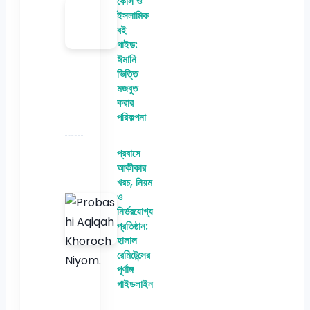
কোর্স ও
ইসলামিক
বই
গাইড:
ঈমানি
ভিত্তি
মজবুত
করার
পরিকল্পনা
প্রবাসে
আকীকার
খরচ, নিয়ম
ও
নির্ভরযোগ্য
প্রতিষ্ঠান:
হালাল
রেমিটেন্সের
পূর্ণাঙ্গ
গাইডলাইন