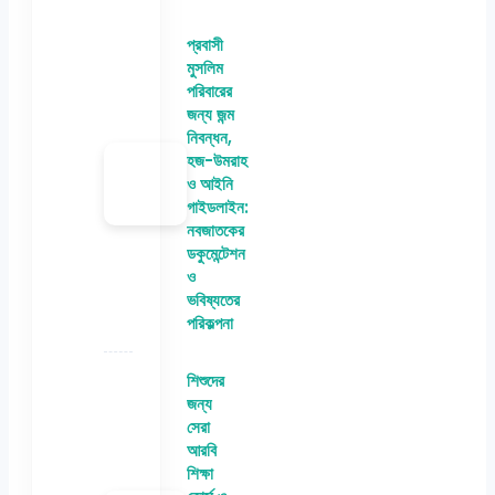
প্রবাসী
মুসলিম
পরিবারের
জন্য জন্ম
নিবন্ধন,
হজ-উমরাহ
ও আইনি
গাইডলাইন:
নবজাতকের
ডকুমেন্টেশন
ও
ভবিষ্যতের
পরিকল্পনা
শিশুদের
জন্য
সেরা
আরবি
শিক্ষা