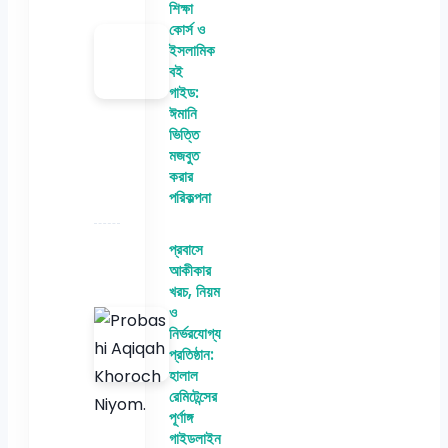
শিক্ষা
কোর্স ও
ইসলামিক
বই
গাইড:
ঈমানি
ভিত্তি
মজবুত
করার
পরিকল্পনা
প্রবাসে
আকীকার
খরচ, নিয়ম
ও
নির্ভরযোগ্য
প্রতিষ্ঠান:
হালাল
রেমিটেন্সের
পূর্ণাঙ্গ
গাইডলাইন