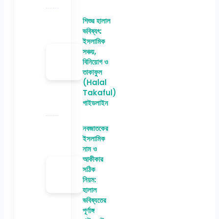
শিশুর হালাল
ভবিষ্যৎ:
ইসলামিক
সঞ্চয়,
বিনিয়োগ ও
তাকাফুল
(Halal
Takaful)
গাইডলাইন
নবজাতকের
ইসলামিক
নাম ও
আকীকার
সঠিক
নিয়ম:
হালাল
ভবিষ্যতের
পূর্ণাঙ্গ