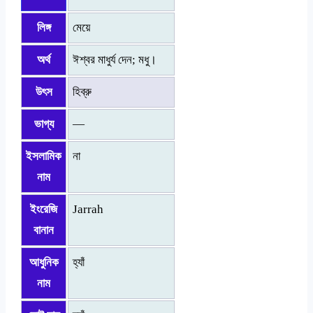
লিঙ্গ
মেয়ে
অর্থ
ঈশ্বর মাধুর্য দেন; মধু।
উৎস
হিব্রু
ভাগ্য
—
ইসলামিক
না
নাম
ইংরেজি
Jarrah
বানান
আধুনিক
হ্যাঁ
নাম