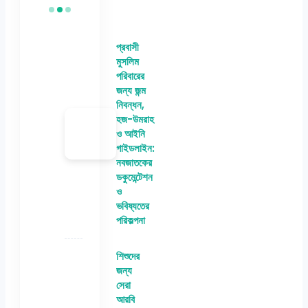
প্রবাসী
মুসলিম
পরিবারের
জন্য জন্ম
নিবন্ধন,
হজ-উমরাহ
ও আইনি
গাইডলাইন:
নবজাতকের
ডকুমেন্টেশন
ও
ভবিষ্যতের
পরিকল্পনা
শিশুদের
জন্য
সেরা
আরবি