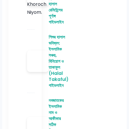
হালাল
রেমিটেন্সের
পূর্ণাঙ্গ
গাইডলাইন
শিশুর হালাল
ভবিষ্যৎ:
ইসলামিক
সঞ্চয়,
বিনিয়োগ ও
তাকাফুল
(Halal
Takaful)
গাইডলাইন
নবজাতকের
ইসলামিক
নাম ও
আকীকার
সঠিক