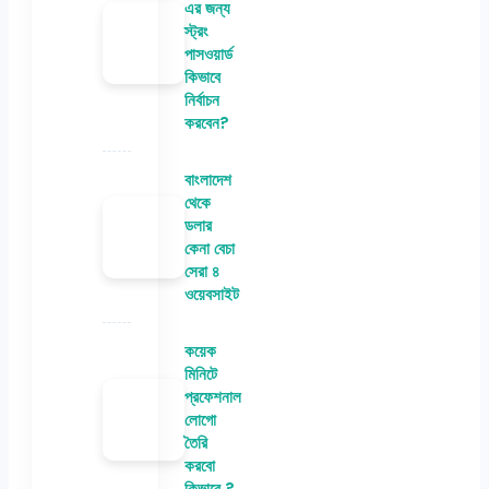
এর জন্য
স্ট্রং
পাসওয়ার্ড
কিভাবে
নির্বাচন
করবেন?
বাংলাদেশ
থেকে
ডলার
কেনা বেচা
সেরা ৪
ওয়েবসাইট
কয়েক
মিনিটে
প্রফেশনাল
লোগো
তৈরি
করবো
কিভাবে ?