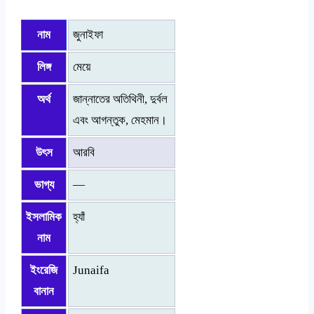
নাম
জুনাইফা
লিঙ্গ
মেয়ে
অর্থ
জান্নাতের অতিথিনী, দুর্বল
এবং আগন্তুক, মেহমান।
উৎস
আরবি
ভাগ্য
—
ইসলামিক
হ্যাঁ
নাম
ইংরেজি
Junaifa
বানান