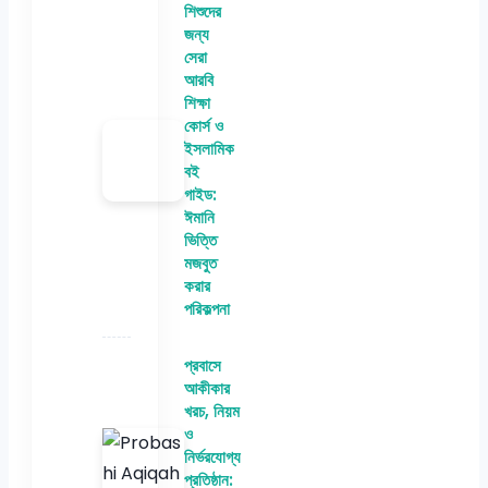
শিশুদের
জন্য
সেরা
আরবি
শিক্ষা
কোর্স ও
ইসলামিক
বই
গাইড:
ঈমানি
ভিত্তি
মজবুত
করার
পরিকল্পনা
প্রবাসে
আকীকার
খরচ, নিয়ম
ও
নির্ভরযোগ্য
প্রতিষ্ঠান: