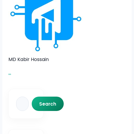
MD Kabir Hossain
...
Search
Search