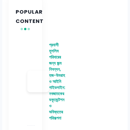
POPULAR
CONTENT
প্রবাসী
মুসলিম
পরিবারের
জন্য জন্ম
নিবন্ধন,
হজ-উমরাহ
ও আইনি
গাইডলাইন:
নবজাতকের
ডকুমেন্টেশন
ও
ভবিষ্যতের
পরিকল্পনা