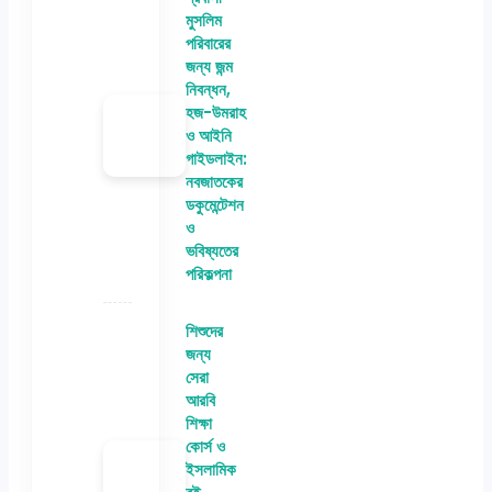
মুসলিম
পরিবারের
জন্য জন্ম
নিবন্ধন,
হজ-উমরাহ
ও আইনি
গাইডলাইন:
নবজাতকের
ডকুমেন্টেশন
ও
ভবিষ্যতের
পরিকল্পনা
শিশুদের
জন্য
সেরা
আরবি
শিক্ষা
কোর্স ও
ইসলামিক