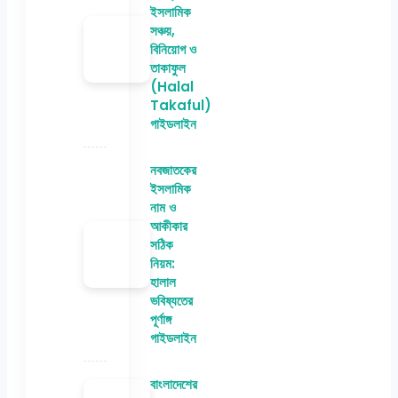
ইসলামিক
সঞ্চয়,
বিনিয়োগ ও
তাকাফুল
(Halal
Takaful)
গাইডলাইন
নবজাতকের
ইসলামিক
নাম ও
আকীকার
সঠিক
নিয়ম:
হালাল
ভবিষ্যতের
পূর্ণাঙ্গ
গাইডলাইন
বাংলাদেশের