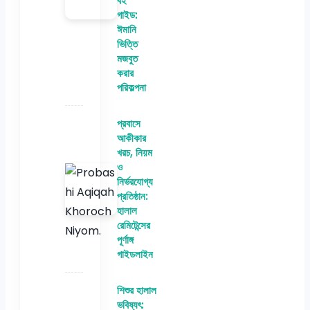
বই
গাইড:
ঈমানি
ভিত্তি
মজবুত
করার
পরিকল্পনা
প্রবাসে
আকীকার
খরচ, নিয়ম
ও
নির্ভরযোগ্য
প্রতিষ্ঠান:
হালাল
রেমিটেন্সের
পূর্ণাঙ্গ
গাইডলাইন
শিশুর হালাল
ভবিষ্যৎ: