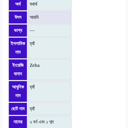
অর্থ
যথার্থ
উৎস
আরবি
ভাগ্য
—
ইসলামিক
হ্যাঁ
নাম
ইংরেজি
Zeba
বানান
আধুনিক
হ্যাঁ
নাম
ছোট নাম
হ্যাঁ
নামের
২ বর্ন এবং ১ শব্দ