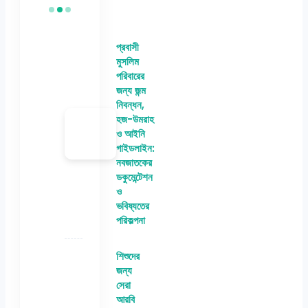
প্রবাসী
মুসলিম
পরিবারের
জন্য জন্ম
নিবন্ধন,
হজ-উমরাহ
ও আইনি
গাইডলাইন:
নবজাতকের
ডকুমেন্টেশন
ও
ভবিষ্যতের
পরিকল্পনা
শিশুদের
জন্য
সেরা
আরবি