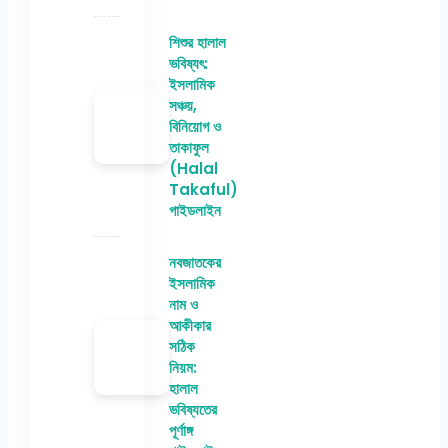
শিশুর হালাল
ভবিষ্যৎ:
ইসলামিক
সঞ্চয়,
বিনিয়োগ ও
তাকাফুল
(Halal
Takaful)
গাইডলাইন
নবজাতকের
ইসলামিক
নাম ও
আকীকার
সঠিক
নিয়ম:
হালাল
ভবিষ্যতের
পূর্ণাঙ্গ