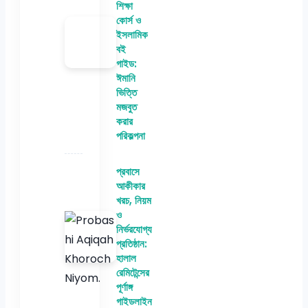
শিক্ষা
কোর্স ও
ইসলামিক
বই
গাইড:
ঈমানি
ভিত্তি
মজবুত
করার
পরিকল্পনা
প্রবাসে
আকীকার
খরচ, নিয়ম
ও
নির্ভরযোগ্য
প্রতিষ্ঠান:
হালাল
রেমিটেন্সের
পূর্ণাঙ্গ
গাইডলাইন