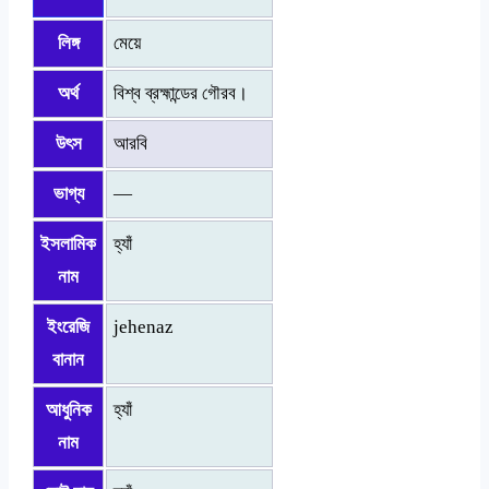
লিঙ্গ
মেয়ে
অর্থ
বিশ্ব ব্রহ্মান্ডের গৌরব।
উৎস
আরবি
ভাগ্য
—
ইসলামিক
হ্যাঁ
নাম
ইংরেজি
jehenaz
বানান
আধুনিক
হ্যাঁ
নাম