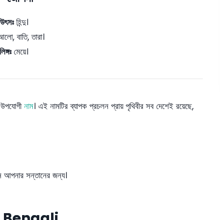
উৎসঃ
হিন্দু।
লো, বাতি, তারা।
লিঙ্গঃ
মেয়ে।
লো উপযোগী
নাম
। এই নামটির ব্যাপক প্রচলন প্রায় পৃথিবীর সব দেশেই রয়েছে,
েন আপনার সন্তানের জন্য।
 Bengali