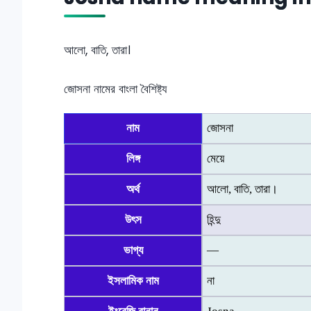
আলো, বাতি, তারা।
জোসনা নামের বাংলা বৈশিষ্ট্য
নাম
জোসনা
লিঙ্গ
মেয়ে
অর্থ
আলো, বাতি, তারা।
উৎস
হিন্দু
ভাগ্য
—
ইসলামিক নাম
না