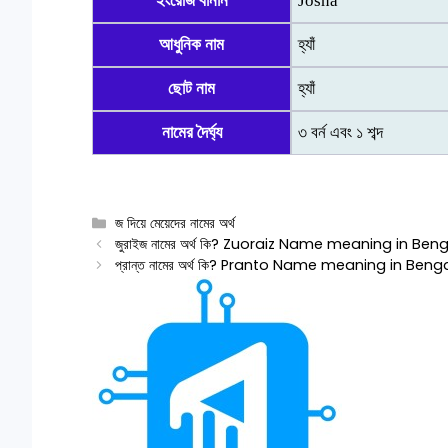
ইংরেজি বানান
Josna
আধুনিক নাম
হ্যাঁ
ছোট নাম
হ্যাঁ
নামের দৈর্ঘ্য
৩ বর্ন এবং ১ শব্দ
Categories
জ দিয়ে মেয়েদের নামের অর্থ
জুরাইজ নামের অর্থ কি? Zuoraiz Name meaning in Beng
প্রান্ত নামের অর্থ কি? Pranto Name meaning in Benga