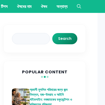
 টিপস
ঔষধের নাম
ঔষধ
অন্যান্য
Search
Search
POPULAR CONTENT
প্রবাসী মুসলিম পরিবারের জন্য জন্ম
নিবন্ধন, হজ-উমরাহ ও আইনি
গাইডলাইন: নবজাতকের ডকুমেন্টেশন ও
ভবিষ্যতের পরিকল্পনা