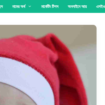
্ছদ
নামের অর্থ
মার্কেটিং টিপস
অনলাইনে আয়
এসইও