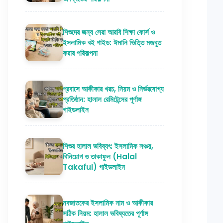
শিশুদের জন্য সেরা আরবি শিক্ষা কোর্স ও
ইসলামিক বই গাইড: ঈমানি ভিত্তি মজবুত
করার পরিকল্পনা
প্রবাসে আকীকার খরচ, নিয়ম ও নির্ভরযোগ্য
প্রতিষ্ঠান: হালাল রেমিটেন্সের পূর্ণাঙ্গ
গাইডলাইন
শিশুর হালাল ভবিষ্যৎ: ইসলামিক সঞ্চয়,
বিনিয়োগ ও তাকাফুল (Halal
Takaful) গাইডলাইন
নবজাতকের ইসলামিক নাম ও আকীকার
সঠিক নিয়ম: হালাল ভবিষ্যতের পূর্ণাঙ্গ