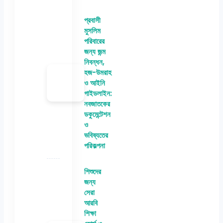
প্রবাসী
মুসলিম
পরিবারের
জন্য জন্ম
নিবন্ধন,
হজ-উমরাহ
ও আইনি
গাইডলাইন:
নবজাতকের
ডকুমেন্টেশন
ও
ভবিষ্যতের
পরিকল্পনা
শিশুদের
জন্য
সেরা
আরবি
শিক্ষা