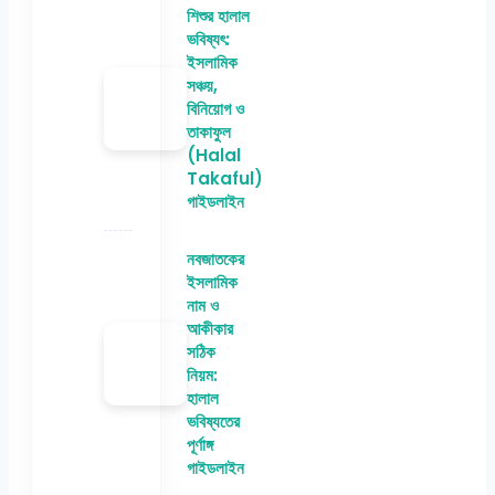
শিশুর হালাল
ভবিষ্যৎ:
ইসলামিক
সঞ্চয়,
বিনিয়োগ ও
তাকাফুল
(Halal
Takaful)
গাইডলাইন
নবজাতকের
ইসলামিক
নাম ও
আকীকার
সঠিক
নিয়ম:
হালাল
ভবিষ্যতের
পূর্ণাঙ্গ
গাইডলাইন