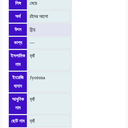
লিঙ্গ
মেয়ে
অর্থ
চাঁদের আলো
উৎস
হিন্দু
ভাগ্য
—
ইসলামিক
হ্যাঁ
নাম
ইংরেজি
Jyotsna
বানান
আধুনিক
হ্যাঁ
নাম
ছোট নাম
হ্যাঁ