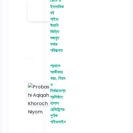
কোর্স ও
ইসলামিক
বই
গাইড:
ঈমানি
ভিত্তি
মজবুত
করার
পরিকল্পনা
প্রবাসে
আকীকার
খরচ, নিয়ম
ও
নির্ভরযোগ্য
প্রতিষ্ঠান:
হালাল
রেমিটেন্সের
পূর্ণাঙ্গ
গাইডলাইন