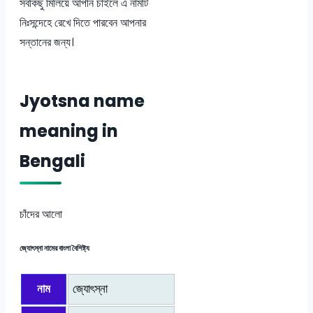
সবকিছু মিলিয়ে আপনি চাইলে এ নামটি
নিঃসন্দেহে রেখে দিতে পারবেন আপনার
সন্তানের জন্য।
Jyotsna name
meaning in
Bengali
চাঁদের আলো
জ্যোৎস্না নামের বাংলা বৈশিষ্ট্য
নাম
জ্যোৎস্না