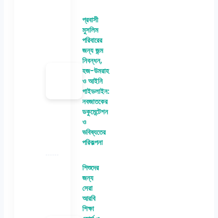
প্রবাসী
মুসলিম
পরিবারের
জন্য জন্ম
নিবন্ধন,
হজ-উমরাহ
ও আইনি
গাইডলাইন:
নবজাতকের
ডকুমেন্টেশন
ও
ভবিষ্যতের
পরিকল্পনা
শিশুদের
জন্য
সেরা
আরবি
শিক্ষা