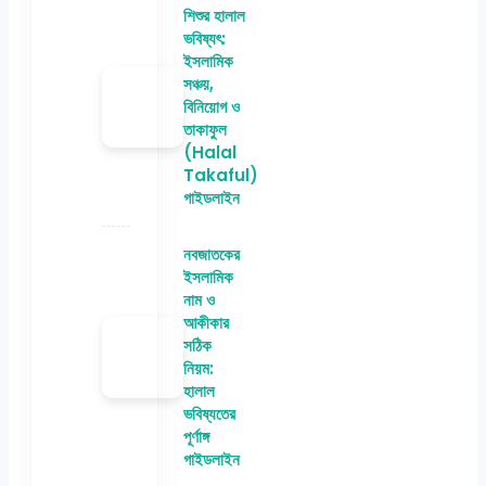
শিশুর হালাল
ভবিষ্যৎ:
ইসলামিক
সঞ্চয়,
বিনিয়োগ ও
তাকাফুল
(Halal
Takaful)
গাইডলাইন
নবজাতকের
ইসলামিক
নাম ও
আকীকার
সঠিক
নিয়ম:
হালাল
ভবিষ্যতের
পূর্ণাঙ্গ
গাইডলাইন