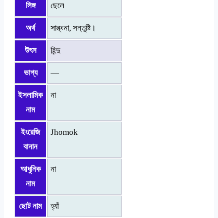
লিঙ্গ
ছেলে
অর্থ
সান্ত্বনা, সন্তুষ্টি।
উৎস
হিন্দু
ভাগ্য
—
ইসলামিক
না
নাম
ইংরেজি
Jhomok
বানান
আধুনিক
না
নাম
ছোট নাম
হ্যাঁ