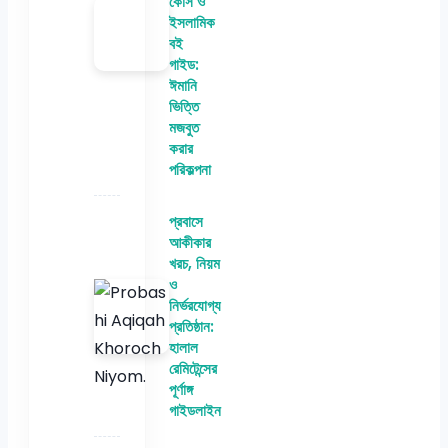
কোর্স ও
ইসলামিক
বই
গাইড:
ঈমানি
ভিত্তি
মজবুত
করার
পরিকল্পনা
প্রবাসে
আকীকার
খরচ, নিয়ম
ও
নির্ভরযোগ্য
প্রতিষ্ঠান:
হালাল
রেমিটেন্সের
পূর্ণাঙ্গ
গাইডলাইন