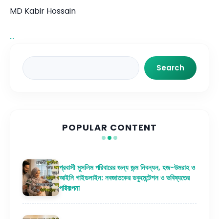
MD Kabir Hossain
...
Search
Search
POPULAR CONTENT
প্রবাসী মুসলিম পরিবারের জন্য জন্ম নিবন্ধন, হজ-উমরাহ ও
আইনি গাইডলাইন: নবজাতকের ডকুমেন্টেশন ও ভবিষ্যতের
পরিকল্পনা