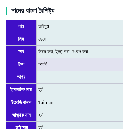
নামের বাংলা বৈশিষ্ট্য
নাম
তাইমুম
লিঙ্গ
ছেলে
অর্থ
নিয়ত করা, ইচ্ছা করা, সংকল্প করা।
উৎস
আরবি
ভাগ্য
—
ইসলামিক নাম
হ্যাঁ
ইংরেজি বানান
Taimum
আধুনিক নাম
হ্যাঁ
ছোট নাম
হ্যাঁ