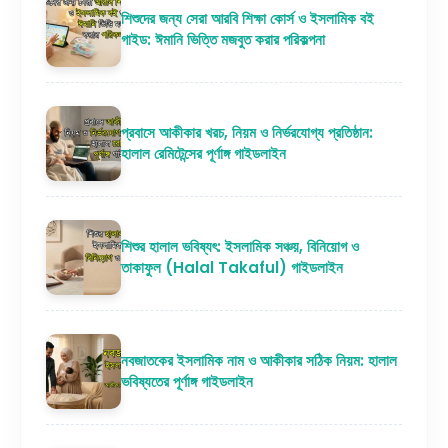
শিশুদের জন্য সেরা আরবি শিক্ষা কোর্স ও ইসলামিক বই
গাইড: ঈমানি ভিত্তি মজবুত করার পরিকল্পনা
প্রবাসে আকীকার খরচ, নিয়ম ও নির্ভরযোগ্য প্রতিষ্ঠান:
হালাল রেমিটেন্সের পূর্ণাঙ্গ গাইডলাইন
শিশুর হালাল ভবিষ্যৎ: ইসলামিক সঞ্চয়, বিনিয়োগ ও
তাকাফুল (Halal Takaful) গাইডলাইন
নবজাতকের ইসলামিক নাম ও আকীকার সঠিক নিয়ম: হালাল
ভবিষ্যতের পূর্ণাঙ্গ গাইডলাইন