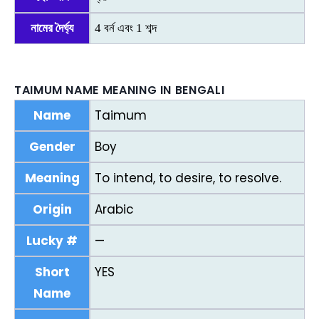
নামের দৈর্ঘ্য
4 বর্ন এবং 1 শব্দ
TAIMUM NAME MEANING IN BENGALI
Name
Taimum
Gender
Boy
Meaning
To intend, to desire, to resolve.
Origin
Arabic
Lucky #
—
Short
YES
Name