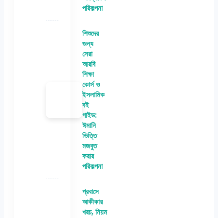
পরিকল্পনা
শিশুদের
জন্য
সেরা
আরবি
শিক্ষা
কোর্স ও
ইসলামিক
বই
গাইড:
ঈমানি
ভিত্তি
মজবুত
করার
পরিকল্পনা
প্রবাসে
আকীকার
খরচ, নিয়ম