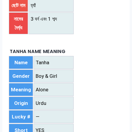
ছোট নাম
হ্যাঁ
নামের
3 বর্ন এবং 1 শব্দ
দৈর্ঘ্য
TANHA NAME MEANING
Name
Tanha
Gender
Boy & Girl
Meaning
Alone
Origin
Urdu
Lucky #
—
Short
YES