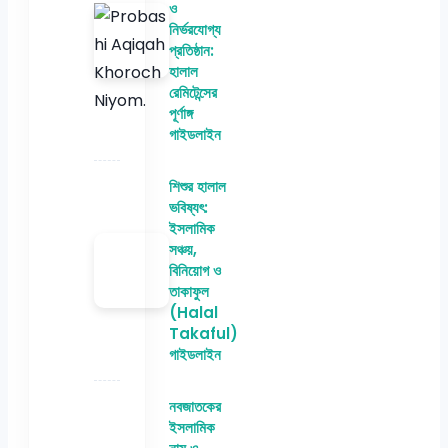
ও
নির্ভরযোগ্য
প্রতিষ্ঠান:
হালাল
রেমিটেন্সের
পূর্ণাঙ্গ
গাইডলাইন
শিশুর হালাল
ভবিষ্যৎ:
ইসলামিক
সঞ্চয়,
বিনিয়োগ ও
তাকাফুল
(Halal
Takaful)
গাইডলাইন
নবজাতকের
ইসলামিক