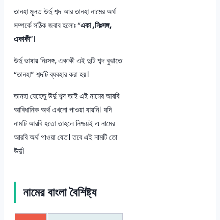
তানহা মূলত উর্দু শব্দ আর তানহা নামের অর্থ
সম্পর্কে সঠিক জবাব হলোঃ “
একা ,নিঃসঙ্গ,
একাকী
”।
উর্দু ভাষায় নিঃসঙ্গ, একাকী এই দুটি শব্দ বুঝাতে
“তানহা” শব্দটি ব্যবহার করা হয়।
তানহা যেহেতু উর্দু শব্দ তাই এই নামের আরবি
আবিধানিক অর্থ এখনো পাওয়া যায়নি। যদি
নামটি আরবি হতো তাহলে নিশ্চয়ই এ নামের
আরবি অর্থ পাওয়া যেত। তবে এই নামটি তো
উর্দু।
নামের বাংলা বৈশিষ্ট্য