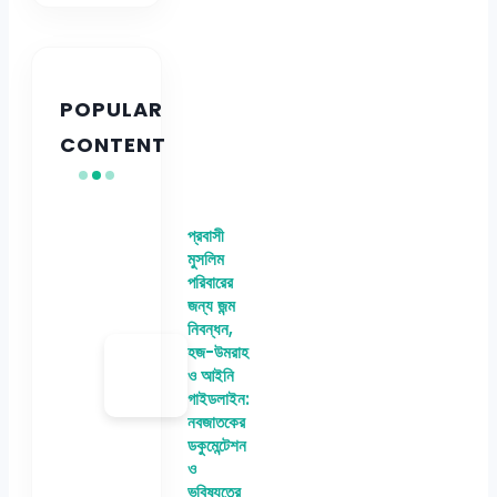
POPULAR
CONTENT
প্রবাসী
মুসলিম
পরিবারের
জন্য জন্ম
নিবন্ধন,
হজ-উমরাহ
ও আইনি
গাইডলাইন:
নবজাতকের
ডকুমেন্টেশন
ও
ভবিষ্যতের