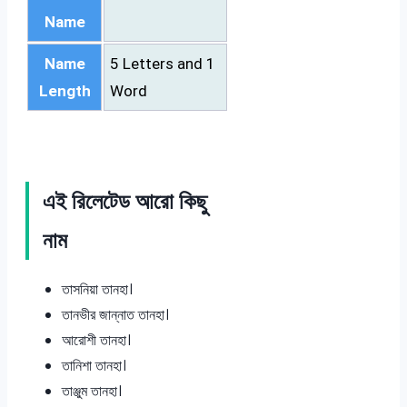
Name
Name
5 Letters and 1
Length
Word
এই রিলেটেড আরো কিছু
নাম
তাসনিয়া তানহা।
তানভীর জান্নাত তানহা।
আরোশী তানহা।
তানিশা তানহা।
তাঞ্জুম তানহা।