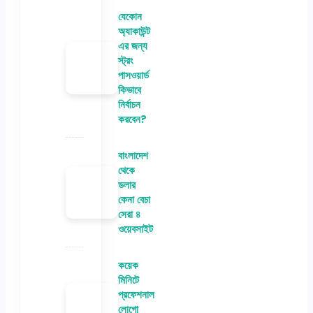
যেকোন
অ্যাকাউন্ট
এর জন্য
স্ট্রং
পাসওয়ার্ড
কিভাবে
নির্বাচন
করবেন?
বাংলাদেশ
থেকে
ডলার
কেনা বেচা
সেরা ৪
ওয়েবসাইট
কয়েক
মিনিটে
প্রফেশনাল
লোগো