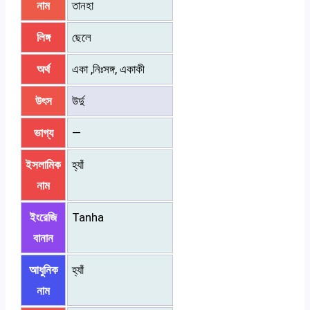
নাম
তানহা
লিঙ্গ
ছেলে
অর্থ
একা ,নিঃসঙ্গ, একাকী
উৎস
উর্দু
ভাগ্য
—
ইসলামিক
হ্যাঁ
নাম
ইংরেজি
Tanha
বানান
আধুনিক
হ্যাঁ
নাম