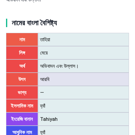
নামের বাংলা বৈশিষ্ট্য
নাম
তাহিয়া
লিঙ্গ
মেয়ে
অর্থ
অভিবাদন এবং উল্লাস।
উৎস
আরবি
ভাগ্য
—
ইসলামিক নাম
হ্যাঁ
ইংরেজি বানান
Tahiyah
আধুনিক নাম
হ্যাঁ