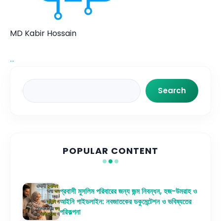
MD Kabir Hossain
...
Search
Search
POPULAR CONTENT
প্রবাসী মুসলিম পরিবারের জন্য জন্ম নিবন্ধন, হজ-উমরাহ ও
আইনি গাইডলাইন: নবজাতকের ডকুমেন্টেশন ও ভবিষ্যতের
পরিকল্পনা