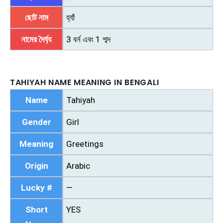
ছোট নাম
হ্যাঁ
নামের দৈর্ঘ্য
3 বর্ন এবং 1 শব্দ
TAHIYAH NAME MEANING IN BENGALI
Name
Tahiyah
Gender
Girl
Meaning
Greetings
Origin
Arabic
Lucky #
—
Short
YES