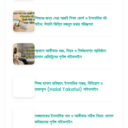
শিশুদের জন্য সেরা আরবি শিক্ষা কোর্স ও ইসলামিক বই
গাইড: ঈমানি ভিত্তি মজবুত করার পরিকল্পনা
প্রবাসে আকীকার খরচ, নিয়ম ও নির্ভরযোগ্য প্রতিষ্ঠান:
হালাল রেমিটেন্সের পূর্ণাঙ্গ গাইডলাইন
শিশুর হালাল ভবিষ্যৎ: ইসলামিক সঞ্চয়, বিনিয়োগ ও
তাকাফুল (Halal Takaful) গাইডলাইন
নবজাতকের ইসলামিক নাম ও আকীকার সঠিক নিয়ম: হালাল
ভবিষ্যতের পূর্ণাঙ্গ গাইডলাইন