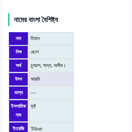
নামের বাংলা বৈশিষ্ট্য
নাম
তিহান
লিঙ্গ
ছেলে
অর্থ
চুপচাপ, শান্ত, অসীম।
উৎস
আরবি
ভাগ্য
—
ইসলামিক
হ্যাঁ
নাম
ইংরেজি
Tihan