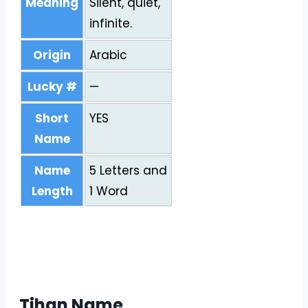
Meaning
Silent, quiet,
infinite.
Origin
Arabic
Lucky #
—
Short
YES
Name
Name
5 Letters and
Length
1 Word
Tihan Name