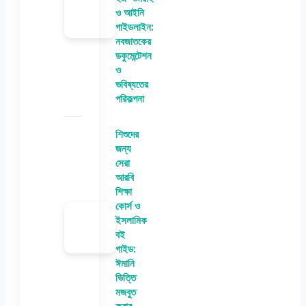
ও আইনি
গাইডলাইন:
নবজাতকের
ডকুমেন্টেশন
ও
ভবিষ্যতের
পরিকল্পনা
শিশুদের
জন্য
সেরা
আরবি
শিক্ষা
কোর্স ও
ইসলামিক
বই
গাইড:
ঈমানি
ভিত্তি
মজবুত