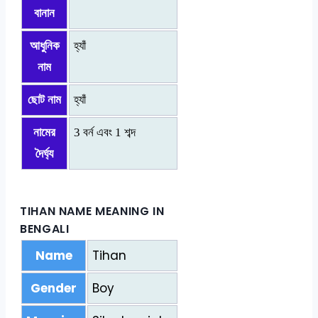
বানান
আধুনিক
হ্যাঁ
নাম
ছোট নাম
হ্যাঁ
নামের
3 বর্ন এবং 1 শব্দ
দৈর্ঘ্য
TIHAN NAME MEANING IN
BENGALI
Name
Tihan
Gender
Boy