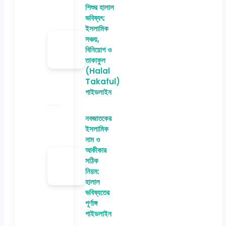
শিশুর হালাল
ভবিষ্যৎ:
ইসলামিক
সঞ্চয়,
বিনিয়োগ ও
তাকাফুল
(Halal
Takaful)
গাইডলাইন
নবজাতকের
ইসলামিক
নাম ও
আকীকার
সঠিক
নিয়ম:
হালাল
ভবিষ্যতের
পূর্ণাঙ্গ
গাইডলাইন