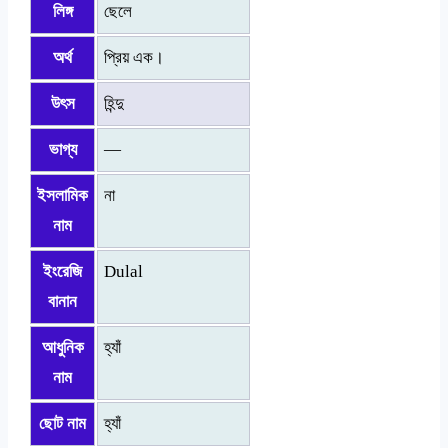
লিঙ্গ
ছেলে
অর্থ
প্রিয় এক।
উৎস
হিন্দু
ভাগ্য
—
ইসলামিক
না
নাম
ইংরেজি
Dulal
বানান
আধুনিক
হ্যাঁ
নাম
ছোট নাম
হ্যাঁ