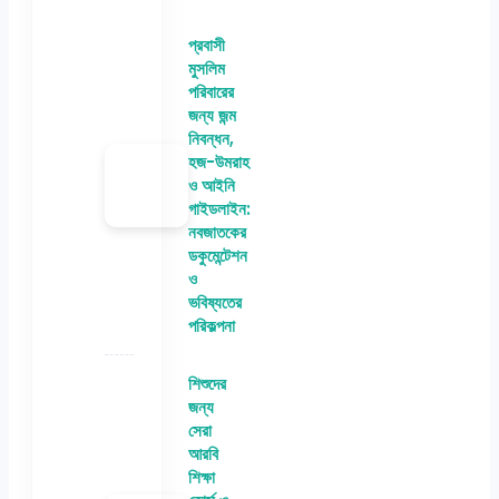
প্রবাসী
মুসলিম
পরিবারের
জন্য জন্ম
নিবন্ধন,
হজ-উমরাহ
ও আইনি
গাইডলাইন:
নবজাতকের
ডকুমেন্টেশন
ও
ভবিষ্যতের
পরিকল্পনা
শিশুদের
জন্য
সেরা
আরবি
শিক্ষা