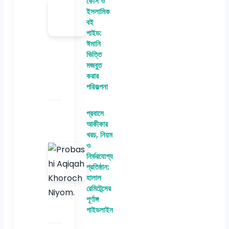
কোর্স ও
ইসলামিক
বই
গাইড:
ঈমানি
ভিত্তি
মজবুত
করার
পরিকল্পনা
প্রবাসে
আকীকার
খরচ, নিয়ম
ও
নির্ভরযোগ্য
প্রতিষ্ঠান:
হালাল
রেমিটেন্সের
পূর্ণাঙ্গ
গাইডলাইন