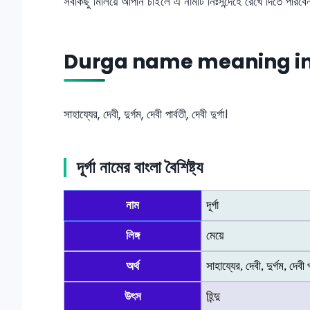
সবকিছু মিলিয়ে আপনি চাইলে এ নামটি নিঃসন্দেহে রেখে দিতে পারব
Durga name meaning in
সাহায্যের, দেবী, দুর্গম, দেবী পার্বতী, দেবী দুর্গা।
দূর্গা নামের বাংলা বৈশিষ্ট্য
নাম
দূর্গা
লিঙ্গ
মেয়ে
অর্থ
সাহায্যের, দেবী, দুর্গম, দেবী প
উৎস
হিন্দু