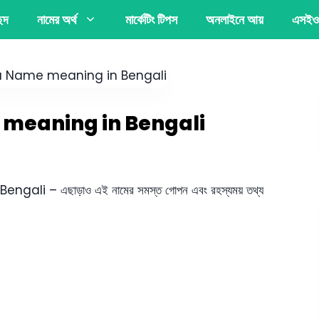
্ছদ
নামের অর্থ
মার্কেটিং টিপস
অনলাইনে আয়
এসইও
Name meaning in Bengali
engali – এছাড়াও এই নামের সমস্ত গোপন এবং রহস্যময় তথ্য