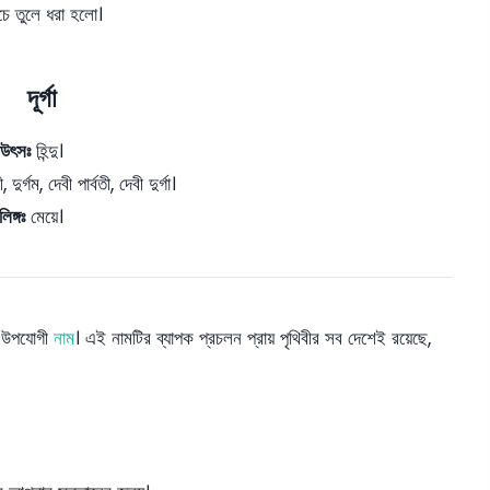
চে তুলে ধরা হলো।
দূর্গা
উৎসঃ
হিন্দু।
দুর্গম, দেবী পার্বতী, দেবী দুর্গা।
লিঙ্গঃ
মেয়ে।
লো উপযোগী
নাম
। এই নামটির ব্যাপক প্রচলন প্রায় পৃথিবীর সব দেশেই রয়েছে,