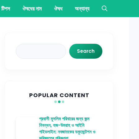
 টিপস
ঔষধের নাম
ঔষধ
অন্যান্য
Search
Search
POPULAR CONTENT
প্রবাসী মুসলিম পরিবারের জন্য জন্ম
নিবন্ধন, হজ-উমরাহ ও আইনি
গাইডলাইন: নবজাতকের ডকুমেন্টেশন ও
ভবিষ্যতের পরিকল্পনা