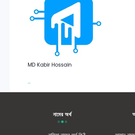
MD Kabir Hossain
...
নামের অর্থ
আ
নাফিসা নামের অর্থ কি?
আফান নাম