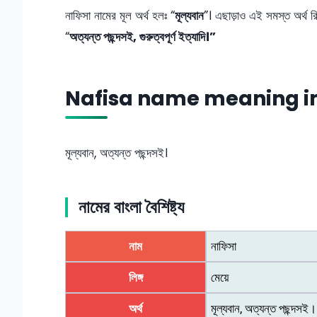
নাফিসা নামের মূল অর্থ হলঃ “
মূল্যবান
”। এছাড়াও এই সমস্ত অর্থ 
“
অত্যন্ত পছন্দসই, গুরুত্বপূর্ণ ইত্যাদি।”
Nafisa name meaning in
মূল্যবান, অত্যন্ত পছন্দসই।
নামের বাংলা বৈশিষ্ট্য
নাম
নাফিসা
লিঙ্গ
মেয়ে
অর্থ
মূল্যবান, অত্যন্ত পছন্দসই।