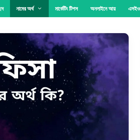
্ছদ
নামের অর্থ
মার্কেটিং টিপস
অনলাইনে আয়
এসইও