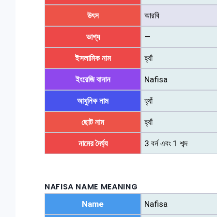
উৎস
আরবি
ভাগ্য
—
ইসলামিক নাম
হ্যাঁ
ইংরেজি বানান
Nafisa
আধুনিক নাম
হ্যাঁ
ছোট নাম
হ্যাঁ
নামের দৈর্ঘ্য
3 বর্ন এবং 1 শব্দ
NAFISA NAME MEANING
Name
Nafisa