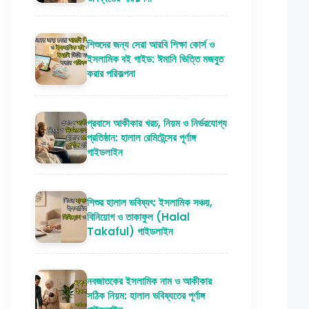
শিশুদের জন্য সেরা আরবি শিক্ষা কোর্স ও
ইসলামিক বই গাইড: ঈমানি ভিত্তি মজবুত
করার পরিকল্পনা
প্রবাসে আকীকার খরচ, নিয়ম ও নির্ভরযোগ্য
প্রতিষ্ঠান: হালাল রেমিটেন্সের পূর্ণাঙ্গ
গাইডলাইন
শিশুর হালাল ভবিষ্যৎ: ইসলামিক সঞ্চয়,
বিনিয়োগ ও তাকাফুল (Halal
Takaful) গাইডলাইন
নবজাতকের ইসলামিক নাম ও আকীকার
সঠিক নিয়ম: হালাল ভবিষ্যতের পূর্ণাঙ্গ