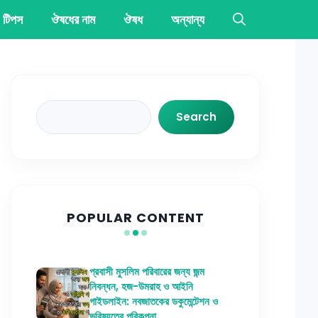
 টিপস
ঔষধের নাম
ঔষধ
অন্যান্য
Search
Search
POPULAR CONTENT
প্রবাসী মুসলিম পরিবারের জন্য জন্ম
নিবন্ধন, হজ-উমরাহ ও আইনি
গাইডলাইন: নবজাতকের ডকুমেন্টেশন ও
ভবিষ্যতের পরিকল্পনা