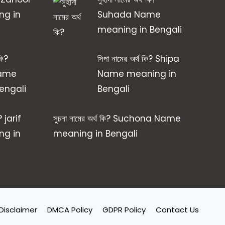
g in
Suhada Name
meaning in Bengali
কি?
সিপা নামের অর্থ কি? Shipa
Name
Name meaning in
engali
Bengali
? jarif
সুচনা নামের অর্থ কি? Suchona Name
g in
meaning in Bengali
Disclaimer
DMCA Policy
GDPR Policy
Contact Us