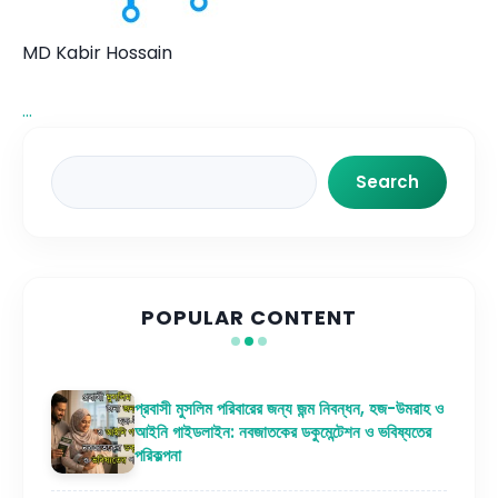
MD Kabir Hossain
...
Search
Search
POPULAR CONTENT
প্রবাসী মুসলিম পরিবারের জন্য জন্ম নিবন্ধন, হজ-উমরাহ ও
আইনি গাইডলাইন: নবজাতকের ডকুমেন্টেশন ও ভবিষ্যতের
পরিকল্পনা