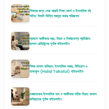
শিশুদের জন্য সেরা আরবি শিক্ষা কোর্স ও ইসলামিক বই
গাইড: ঈমানি ভিত্তি মজবুত করার পরিকল্পনা
প্রবাসে আকীকার খরচ, নিয়ম ও নির্ভরযোগ্য প্রতিষ্ঠান:
হালাল রেমিটেন্সের পূর্ণাঙ্গ গাইডলাইন
শিশুর হালাল ভবিষ্যৎ: ইসলামিক সঞ্চয়, বিনিয়োগ ও
তাকাফুল (Halal Takaful) গাইডলাইন
নবজাতকের ইসলামিক নাম ও আকীকার সঠিক নিয়ম: হালাল
ভবিষ্যতের পূর্ণাঙ্গ গাইডলাইন