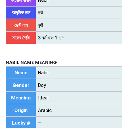
ইংরেজি বানান
Nabil
আধুনিক নাম
হ্যাঁ
ছোট নাম
হ্যাঁ
নামের দৈর্ঘ্য
3 বর্ন এবং 1 শব্দ
NABIL NAME MEANING
Name
Nabil
Gender
Boy
Meaning
Ideal
Origin
Arabic
Lucky #
—