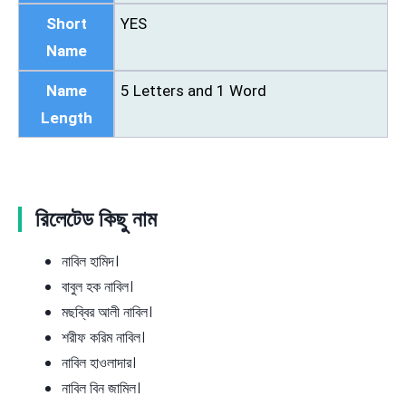
Short
YES
Name
Name
5 Letters and 1 Word
Length
রিলেটেড কিছু নাম
নাবিল হামিদ।
বাবুল হক নাবিল।
মছব্বির আলী নাবিল।
শরীফ করিম নাবিল।
নাবিল হাওলাদার।
নাবিল বিন জামিল।