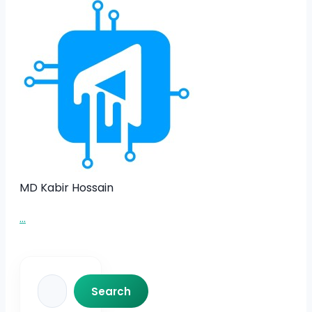
MD Kabir Hossain
...
Search
Search