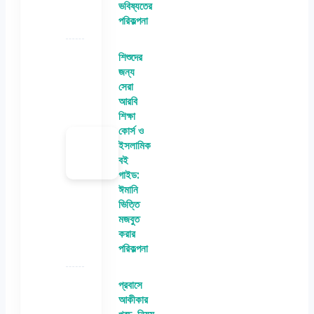
ভবিষ্যতের
পরিকল্পনা
শিশুদের
জন্য
সেরা
আরবি
শিক্ষা
কোর্স ও
ইসলামিক
বই
গাইড:
ঈমানি
ভিত্তি
মজবুত
করার
পরিকল্পনা
প্রবাসে
আকীকার