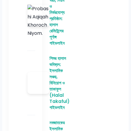
খরচ, নিয়ম
ও
নির্ভরযোগ্য
প্রতিষ্ঠান:
হালাল
রেমিটেন্সের
পূর্ণাঙ্গ
গাইডলাইন
শিশুর হালাল
ভবিষ্যৎ:
ইসলামিক
সঞ্চয়,
বিনিয়োগ ও
তাকাফুল
(Halal
Takaful)
গাইডলাইন
নবজাতকের
ইসলামিক