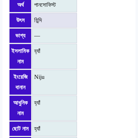
অর্থ
পানসোফিস্ট
উৎস
হিন্দি
ভাগ্য
—
ইসলামিক
হ্যাঁ
নাম
ইংরেজি
Niju
বানান
আধুনিক
হ্যাঁ
নাম
ছোট নাম
হ্যাঁ