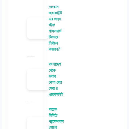
যেকোন
অ্যাকাউন্ট
এর জন্য
স্ট্রং
পাসওয়ার্ড
কিভাবে
নির্বাচন
করবেন?
বাংলাদেশ
থেকে
ডলার
কেনা বেচা
সেরা ৪
ওয়েবসাইট
কয়েক
মিনিটে
প্রফেশনাল
লোগো