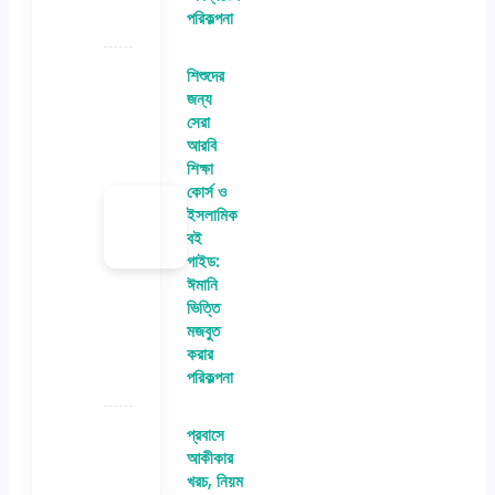
পরিকল্পনা
শিশুদের
জন্য
সেরা
আরবি
শিক্ষা
কোর্স ও
ইসলামিক
বই
গাইড:
ঈমানি
ভিত্তি
মজবুত
করার
পরিকল্পনা
প্রবাসে
আকীকার
খরচ, নিয়ম