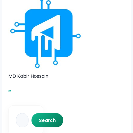
MD Kabir Hossain
...
Search
Search