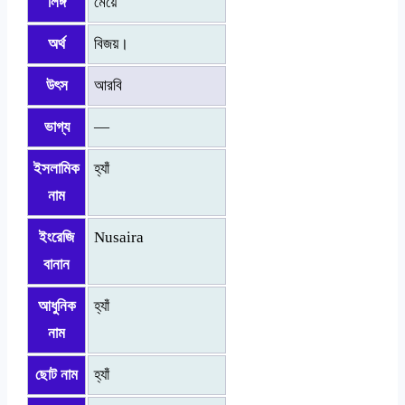
লিঙ্গ
মেয়ে
অর্থ
বিজয়।
উৎস
আরবি
ভাগ্য
—
ইসলামিক
হ্যাঁ
নাম
ইংরেজি
Nusaira
বানান
আধুনিক
হ্যাঁ
নাম
ছোট নাম
হ্যাঁ