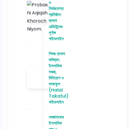
ও
নির্ভরযোগ্য
প্রতিষ্ঠান:
হালাল
রেমিটেন্সের
পূর্ণাঙ্গ
গাইডলাইন
শিশুর হালাল
ভবিষ্যৎ:
ইসলামিক
সঞ্চয়,
বিনিয়োগ ও
তাকাফুল
(Halal
Takaful)
গাইডলাইন
নবজাতকের
ইসলামিক