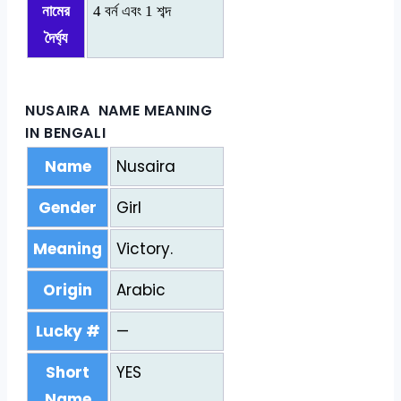
নামের
4 বর্ন এবং 1 শব্দ
দৈর্ঘ্য
NUSAIRA NAME MEANING
IN BENGALI
Name
Nusaira
Gender
Girl
Meaning
Victory.
Origin
Arabic
Lucky #
—
Short
YES
Name