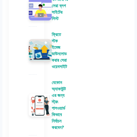
সেরা ব্লগ
সাইটের
লিস্ট
ফ্রিতে
স্টক
ইমেজ
ডাউনলোড
করার সেরা
ওয়েবসাইট
যেকোন
অ্যাকাউন্ট
এর জন্য
স্ট্রং
পাসওয়ার্ড
কিভাবে
নির্বাচন
করবেন?