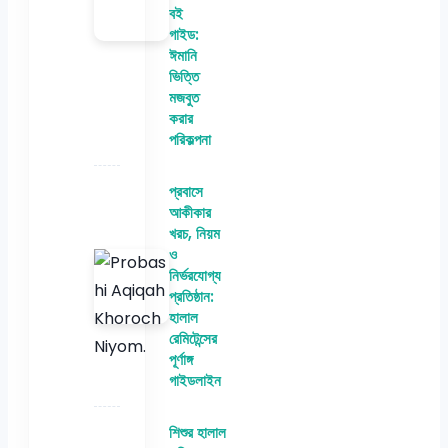
বই
গাইড:
ঈমানি
ভিত্তি
মজবুত
করার
পরিকল্পনা
প্রবাসে
আকীকার
খরচ, নিয়ম
ও
নির্ভরযোগ্য
প্রতিষ্ঠান:
হালাল
রেমিটেন্সের
পূর্ণাঙ্গ
গাইডলাইন
শিশুর হালাল