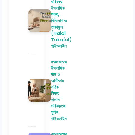
ভবিষ্যৎ:
ইসলামিক
সঞ্চয়,
বিনিয়োগ ও
তাকাফুল
(Halal
Takaful)
গাইডলাইন
নবজাতকের
ইসলামিক
নাম ও
আকীকার
সঠিক
নিয়ম:
হালাল
ভবিষ্যতের
পূর্ণাঙ্গ
গাইডলাইন
বাংলাদেশের