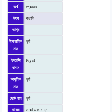
অর্থ
প্রেমময়
উৎস
বাঙালি
ভাগ্য
—
ইসলামিক
হ্যাঁ
নাম
ইংরেজি
Piyal
বানান
আধুনিক
হ্যাঁ
নাম
ছোট নাম
হ্যাঁ
নামের
৩ বর্ন এবং ১ শব্দ