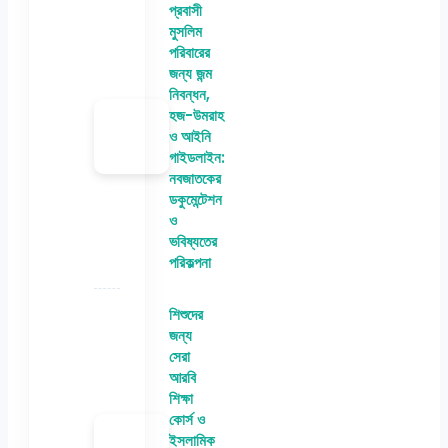
প্রবাসী
মুসলিম
পরিবারের
জন্য জন্ম
নিবন্ধন,
হজ-উমরাহ
ও আইনি
গাইডলাইন:
নবজাতকের
ডকুমেন্টেশন
ও
ভবিষ্যতের
পরিকল্পনা
শিশুদের
জন্য
সেরা
আরবি
শিক্ষা
কোর্স ও
ইসলামিক