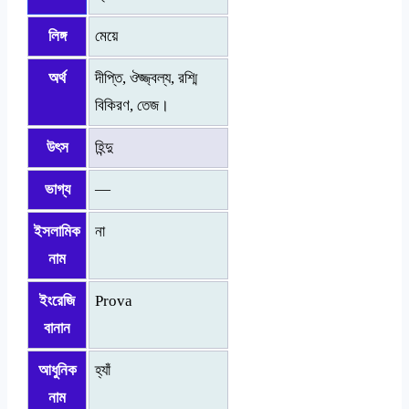
লিঙ্গ
মেয়ে
অর্থ
দীপ্তি, ঔজ্জ্বল্য, রশ্মি
বিকিরণ, তেজ।
উৎস
হিন্দু
ভাগ্য
—
ইসলামিক
না
নাম
ইংরেজি
Prova
বানান
আধুনিক
হ্যাঁ
নাম