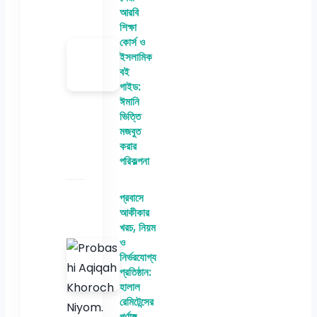
আরবি
শিক্ষা
কোর্স ও
ইসলামিক
বই
গাইড:
ঈমানি
ভিত্তি
মজবুত
করার
পরিকল্পনা
প্রবাসে
আকীকার
খরচ, নিয়ম
ও
নির্ভরযোগ্য
প্রতিষ্ঠান:
হালাল
রেমিটেন্সের
পূর্ণাঙ্গ