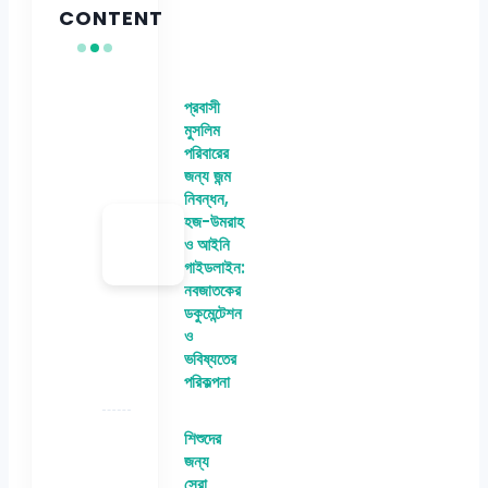
CONTENT
প্রবাসী
মুসলিম
পরিবারের
জন্য জন্ম
নিবন্ধন,
হজ-উমরাহ
ও আইনি
গাইডলাইন:
নবজাতকের
ডকুমেন্টেশন
ও
ভবিষ্যতের
পরিকল্পনা
শিশুদের
জন্য
সেরা