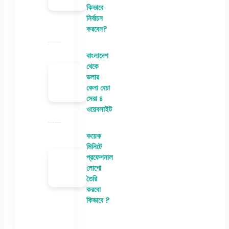
কিভাবে
নির্বাচন
করবেন?
বাংলাদেশ
থেকে
ডলার
কেনা বেচা
সেরা ৪
ওয়েবসাইট
কয়েক
মিনিটে
প্রফেশনাল
লোগো
তৈরি
করবো
কিভাবে ?