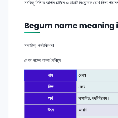
সবকিছু মিলিয়ে আপনি চাইলে এ নামটি নিঃসন্দেহে রেখে দিতে পারব
Begum name meaning i
সম্মানিত, পদবিবিশেষ।
বেগম নামের বাংলা বৈশিষ্ট্য
নাম
বেগম
লিঙ্গ
মেয়ে
অর্থ
সম্মানিত, পদবিবিশেষ।
উৎস
আরবি