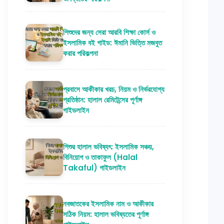
শিশুদের জন্য সেরা আরবি শিক্ষা কোর্স ও
ইসলামিক বই গাইড: ঈমানি ভিত্তি মজবুত
করার পরিকল্পনা
প্রবাসে আকীকার খরচ, নিয়ম ও নির্ভরযোগ্য
প্রতিষ্ঠান: হালাল রেমিটেন্সের পূর্ণাঙ্গ
গাইডলাইন
শিশুর হালাল ভবিষ্যৎ: ইসলামিক সঞ্চয়,
বিনিয়োগ ও তাকাফুল (Halal
Takaful) গাইডলাইন
নবজাতকের ইসলামিক নাম ও আকীকার
সঠিক নিয়ম: হালাল ভবিষ্যতের পূর্ণাঙ্গ