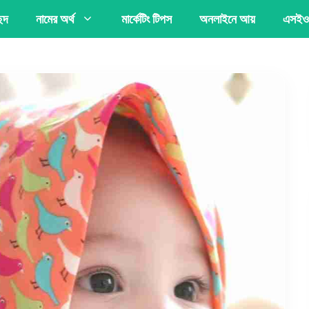
্ছদ
নামের অর্থ
মার্কেটিং টিপস
অনলাইনে আয়
এসইও