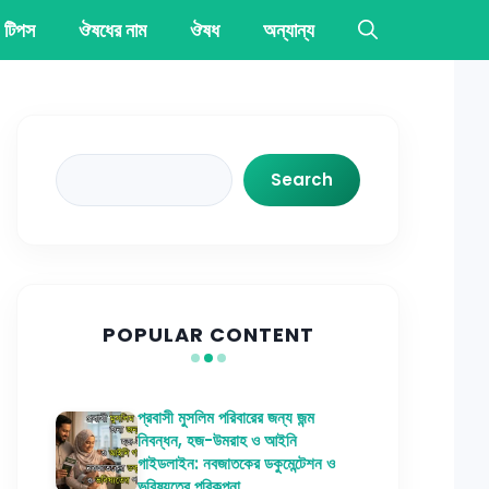
 টিপস
ঔষধের নাম
ঔষধ
অন্যান্য
Search
Search
POPULAR CONTENT
প্রবাসী মুসলিম পরিবারের জন্য জন্ম
নিবন্ধন, হজ-উমরাহ ও আইনি
গাইডলাইন: নবজাতকের ডকুমেন্টেশন ও
ভবিষ্যতের পরিকল্পনা