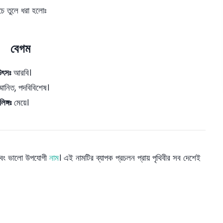
চে তুলে ধরা হলোঃ
বেগম
উৎসঃ
আরবি।
মানিত, পদবিবিশেষ।
লিঙ্গঃ
মেয়ে।
ণ এবং ভালো উপযোগী
নাম
। এই নামটির ব্যাপক প্রচলন প্রায় পৃথিবীর সব দেশেই