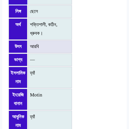
লিঙ্গ
ছেলে
অর্থ
শক্তিশালী, কঠিন,
ধ্রুবক।
উৎস
আরবি
ভাগ্য
—
ইসলামিক
হ্যাঁ
নাম
ইংরেজি
Motin
বানান
আধুনিক
হ্যাঁ
নাম