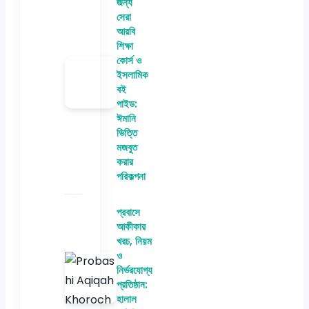
জন্য
সেরা
আরবি
শিক্ষা
কোর্স ও
ইসলামিক
বই
গাইড:
ঈমানি
ভিত্তি
মজবুত
করার
পরিকল্পনা
প্রবাসে
আকীকার
খরচ, নিয়ম
ও
নির্ভরযোগ্য
প্রতিষ্ঠান:
হালাল