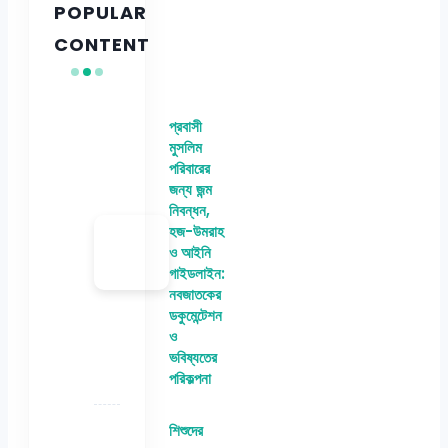
POPULAR
CONTENT
প্রবাসী
মুসলিম
পরিবারের
জন্য জন্ম
নিবন্ধন,
হজ-উমরাহ
ও আইনি
গাইডলাইন:
নবজাতকের
ডকুমেন্টেশন
ও
ভবিষ্যতের
পরিকল্পনা
শিশুদের