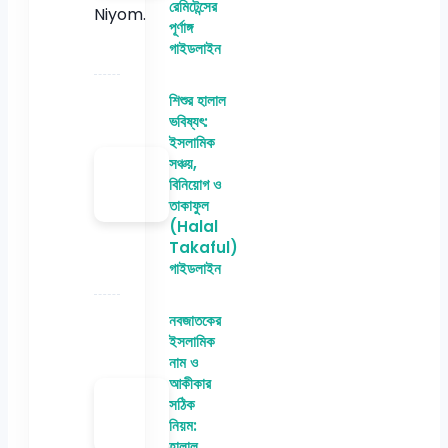
রেমিটেন্সের
পূর্ণাঙ্গ
গাইডলাইন
শিশুর হালাল
ভবিষ্যৎ:
ইসলামিক
সঞ্চয়,
বিনিয়োগ ও
তাকাফুল
(Halal
Takaful)
গাইডলাইন
নবজাতকের
ইসলামিক
নাম ও
আকীকার
সঠিক
নিয়ম:
হালাল