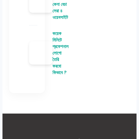
কেনা বেচা
সেরা ৪
ওয়েবসাইট
কয়েক
মিনিটে
প্রফেশনাল
লোগো
তৈরি
করবো
কিভাবে ?