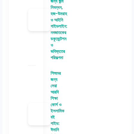
জন্য জন্ম
নিবন্ধন,
হজ-উমরাহ
ও আইনি
গাইডলাইন:
নবজাতকের
ডকুমেন্টেশন
ও
ভবিষ্যতের
পরিকল্পনা
শিশুদের
জন্য
সেরা
আরবি
শিক্ষা
কোর্স ও
ইসলামিক
বই
গাইড:
ঈমানি