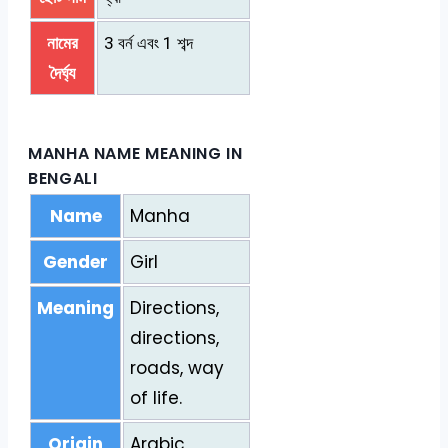
নামের
3 বর্ন এবং 1 শব্দ
দৈর্ঘ্য
MANHA NAME MEANING IN
BENGALI
Name
Manha
Gender
Girl
Meaning
Directions,
directions,
roads, way
of life.
Origin
Arabic