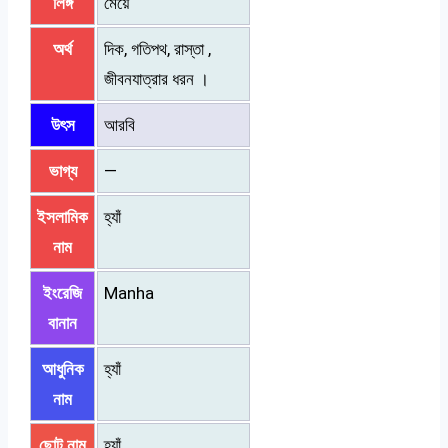
লিঙ্গ
মেয়ে
অর্থ
দিক, গতিপথ, রাস্তা ,
জীবনযাত্রার ধরন ।
উৎস
আরবি
ভাগ্য
—
ইসলামিক
হ্যাঁ
নাম
ইংরেজি
Manha
বানান
আধুনিক
হ্যাঁ
নাম
ছোট নাম
হ্যাঁ