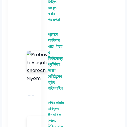
ভিত্তি
মজবুত
করার
পরিকল্পনা
প্রবাসে
আকীকার
খরচ, নিয়ম
ও
নির্ভরযোগ্য
প্রতিষ্ঠান:
হালাল
রেমিটেন্সের
পূর্ণাঙ্গ
গাইডলাইন
শিশুর হালাল
ভবিষ্যৎ:
ইসলামিক
সঞ্চয়,
বিনিয়োগ ও