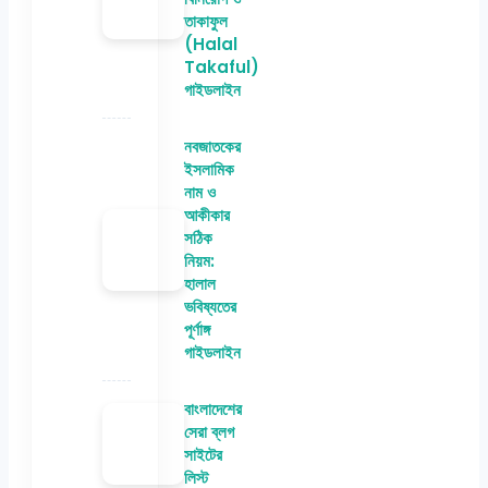
তাকাফুল
(Halal
Takaful)
গাইডলাইন
নবজাতকের
ইসলামিক
নাম ও
আকীকার
সঠিক
নিয়ম:
হালাল
ভবিষ্যতের
পূর্ণাঙ্গ
গাইডলাইন
বাংলাদেশের
সেরা ব্লগ
সাইটের
লিস্ট