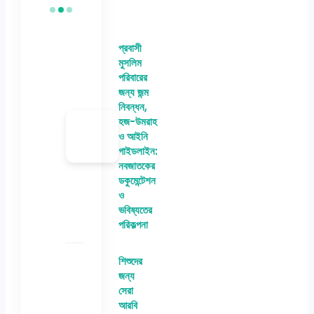
প্রবাসী
মুসলিম
পরিবারের
জন্য জন্ম
নিবন্ধন,
হজ-উমরাহ
ও আইনি
গাইডলাইন:
নবজাতকের
ডকুমেন্টেশন
ও
ভবিষ্যতের
পরিকল্পনা
শিশুদের
জন্য
সেরা
আরবি