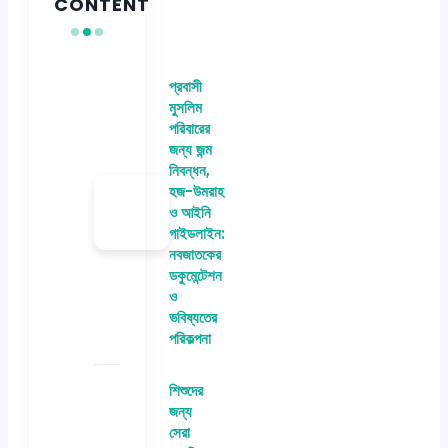
CONTENT
প্রবাসী
মুসলিম
পরিবারের
জন্য জন্ম
নিবন্ধন,
হজ-উমরাহ
ও আইনি
গাইডলাইন:
নবজাতকের
ডকুমেন্টেশন
ও
ভবিষ্যতের
পরিকল্পনা
শিশুদের
জন্য
সেরা