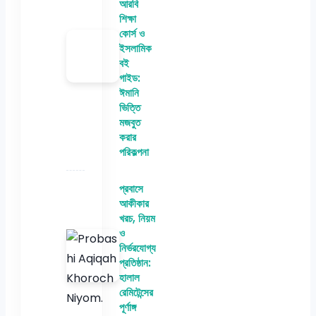
আরবি
শিক্ষা
কোর্স ও
ইসলামিক
বই
গাইড:
ঈমানি
ভিত্তি
মজবুত
করার
পরিকল্পনা
প্রবাসে
আকীকার
খরচ, নিয়ম
ও
নির্ভরযোগ্য
প্রতিষ্ঠান:
হালাল
রেমিটেন্সের
পূর্ণাঙ্গ