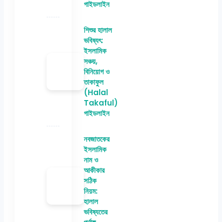
গাইডলাইন
শিশুর হালাল
ভবিষ্যৎ:
ইসলামিক
সঞ্চয়,
বিনিয়োগ ও
তাকাফুল
(Halal
Takaful)
গাইডলাইন
নবজাতকের
ইসলামিক
নাম ও
আকীকার
সঠিক
নিয়ম:
হালাল
ভবিষ্যতের