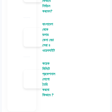
কিভাবে
নির্বাচন
করবেন?
বাংলাদেশ
থেকে
ডলার
কেনা বেচা
সেরা ৪
ওয়েবসাইট
কয়েক
মিনিটে
প্রফেশনাল
লোগো
তৈরি
করবো
কিভাবে ?