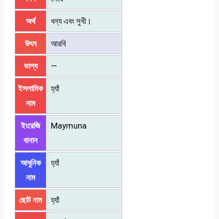
অর্থ
ধন্য এবং সুখী।
উৎস
আরবি
ভাগ্য
—
ইসলামিক
হ্যাঁ
নাম
ইংরেজি
Maymuna
বানান
আধুনিক
হ্যাঁ
নাম
ছোট নাম
হ্যাঁ