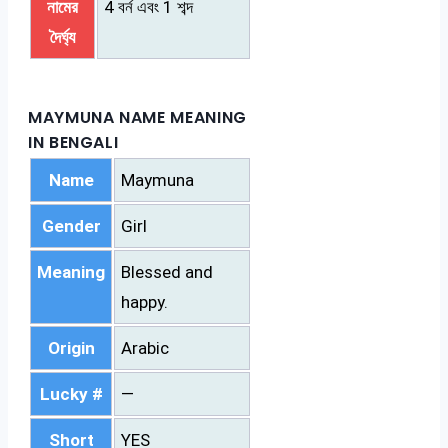
নামের
4 বর্ন এবং 1 শব্দ
দৈর্ঘ্য
MAYMUNA NAME MEANING
IN BENGALI
Name
Maymuna
Gender
Girl
Meaning
Blessed and
happy.
Origin
Arabic
Lucky #
—
Short
YES