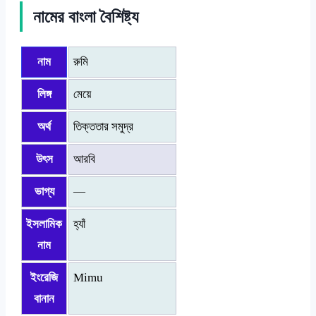
নামের বাংলা বৈশিষ্ট্য
নাম
রুমি
লিঙ্গ
মেয়ে
অর্থ
তিক্ততার সমুদ্র
উৎস
আরবি
ভাগ্য
—
ইসলামিক
হ্যাঁ
নাম
ইংরেজি
Mimu
বানান