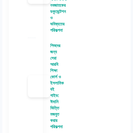
নবজাতকের
ডকুমেন্টেশন
ও
ভবিষ্যতের
পরিকল্পনা
শিশুদের
জন্য
সেরা
আরবি
শিক্ষা
কোর্স ও
ইসলামিক
বই
গাইড:
ঈমানি
ভিত্তি
মজবুত
করার
পরিকল্পনা