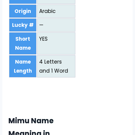
Origin
Arabic
Lucky #
—
Short
YES
Name
Name
4 Letters
Length
and 1 Word
Mimu Name
Meaning in