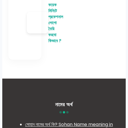
কয়েক
মিনিটে
প্রফেশনাল
লোগো
তৈরি
করবো
কিভাবে ?
নামের অর্থ
সোহান নামের অর্থ কি? Sohan Name meaning in