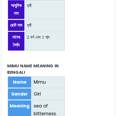
আধুনিক
হ্যাঁ
নাম
ছোট নাম
হ্যাঁ
নামের
2 বর্ন এবং 1 শব্দ
দৈর্ঘ্য
MIMU NAME MEANING IN
BENGALI
Name
Mimu
Gender
Girl
Meaning
sea of
bitterness.