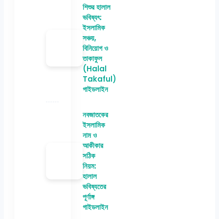
শিশুর হালাল
ভবিষ্যৎ:
ইসলামিক
সঞ্চয়,
বিনিয়োগ ও
তাকাফুল
(Halal
Takaful)
গাইডলাইন
নবজাতকের
ইসলামিক
নাম ও
আকীকার
সঠিক
নিয়ম:
হালাল
ভবিষ্যতের
পূর্ণাঙ্গ
গাইডলাইন