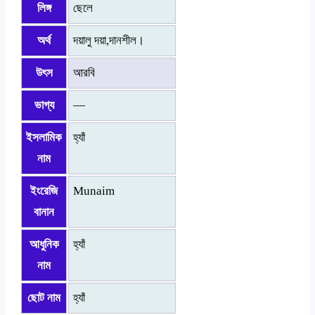
লিঙ্গ
ছেলে
অর্থ
দয়ালু দয়া,দানশীল।
উৎস
আরবি
ভাগ্য
—
ইসলামিক
হ্যাঁ
নাম
ইংরেজি
Munaim
বানান
আধুনিক
হ্যাঁ
নাম
ছোট নাম
হ্যাঁ