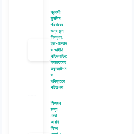
প্রবাসী
মুসলিম
পরিবারের
জন্য জন্ম
নিবন্ধন,
হজ-উমরাহ
ও আইনি
গাইডলাইন:
নবজাতকের
ডকুমেন্টেশন
ও
ভবিষ্যতের
পরিকল্পনা
শিশুদের
জন্য
সেরা
আরবি
শিক্ষা