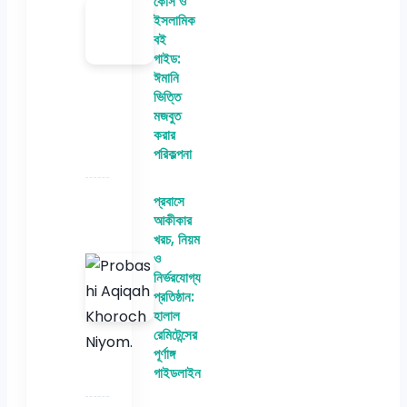
কোর্স ও
ইসলামিক
বই
গাইড:
ঈমানি
ভিত্তি
মজবুত
করার
পরিকল্পনা
প্রবাসে
আকীকার
খরচ, নিয়ম
ও
নির্ভরযোগ্য
প্রতিষ্ঠান:
হালাল
রেমিটেন্সের
পূর্ণাঙ্গ
গাইডলাইন