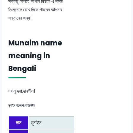
সবকিছু মিলিয়ে আপনি চাইলে এ নামটি
নিঃসন্দেহে রেখে দিতে পারবেন আপনার
সন্তানের জন্য।
Munaim name
meaning in
Bengali
দয়ালু দয়া,দানশীল।
মুনাইম নামের বাংলা বৈশিষ্ট্য
নাম
মুনাইম