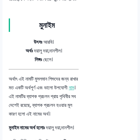
মুনাইম
উৎসঃ
আরবি।
অর্থঃ
দয়ালু দয়া,দানশীল।
লিঙ্গঃ
ছেলে।
অর্থাৎ এই নামটি মুসলমান শিশুদের জন্য রাখার
মত একটি অর্থপূর্ণ এবং ভালো উপযোগী
নাম
।
এই নামটির ব্যাপক প্রচলন প্রায় পৃথিবীর সব
দেশেই রয়েছে, ব্যাপক প্রচলন হওয়ার মূল
কারণ হলো এই নামের অর্থ।
মুনাইম নামের অর্থ হলোঃ
দয়ালু দয়া,দানশীল।