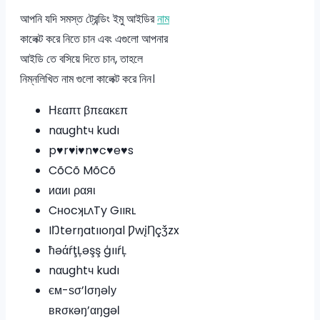
আপনি যদি সমস্ত ট্রেন্ডিং ইমু আইডির
নাম
কালেক্ট করে নিতে চান এবং এগুলো আপনার
আইডি তে বসিয়ে দিতে চান, তাহলে
নিম্নলিখিত নাম গুলো কালেক্ট করে নিন।
Ηεαπτ βπεακεπ
nαughtч kudı
p♥r♥i♥n♥c♥e♥s
CõCõ MõCõ
иαиι ραяι
CʜocʞʟʌTy Gııʀʟ
IŊterŋatııoŋal ǷwįȠçǯzx
ħəάŕţĻəşş ģııŕĻ
nαughtч kudı
єм-ѕσ’ℓσŋəℓу
вʀσкəŋ’αŋgəℓ