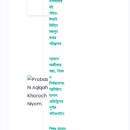
ইসলামিক
বই
গাইড:
ঈমানি
ভিত্তি
মজবুত
করার
পরিকল্পনা
প্রবাসে
আকীকার
খরচ, নিয়ম
ও
নির্ভরযোগ্য
প্রতিষ্ঠান:
হালাল
রেমিটেন্সের
পূর্ণাঙ্গ
গাইডলাইন
শিশুর হালাল