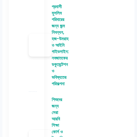
প্রবাসী
মুসলিম
পরিবারের
জন্য জন্ম
নিবন্ধন,
হজ-উমরাহ
ও আইনি
গাইডলাইন:
নবজাতকের
ডকুমেন্টেশন
ও
ভবিষ্যতের
পরিকল্পনা
শিশুদের
জন্য
সেরা
আরবি
শিক্ষা
কোর্স ও