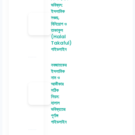
ভবিষ্যৎ:
ইসলামিক
সঞ্চয়,
বিনিয়োগ ও
তাকাফুল
(Halal
Takaful)
গাইডলাইন
নবজাতকের
ইসলামিক
নাম ও
আকীকার
সঠিক
নিয়ম:
হালাল
ভবিষ্যতের
পূর্ণাঙ্গ
গাইডলাইন