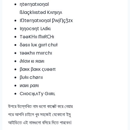
ŋterŋatııoŋal
ßlaçklııstəd Kʌɱɩŋʌ
IŊterŋatııoŋal ǷwįȠçǯzx
Iŋŋocɘŋt Lʌɗĸɩ
TəəKᕼıı ᗰııᖇᑕᕼı
δəsıı lυκ gıırł chυł
τəəκhıı mıırchı
∂ιℓσи кι яαиι
βακκ βακκ ςυəəπ
βυłıı chørıı
иαиι ραяι
CʜocʞʟʌTy Gııʀʟ
উপরে উল্লেখিত নাম গুলো কালেক্ট করে নেয়ার
পরে আপনি চাইলে খুব সহজেই যেকোনো ইমু
আইডিতে এই নামগুলো বসিয়ে দিতে পারবেন।