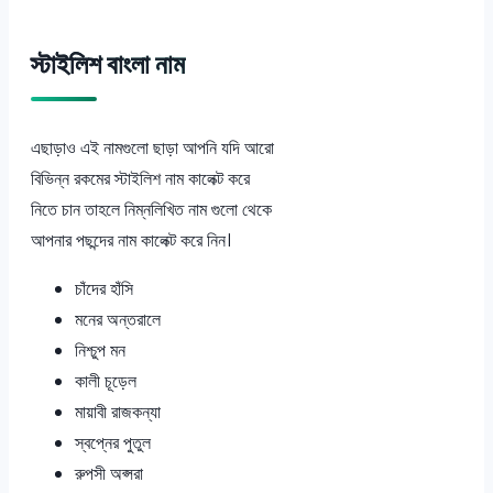
স্টাইলিশ বাংলা নাম
এছাড়াও এই নামগুলো ছাড়া আপনি যদি আরো
বিভিন্ন রকমের স্টাইলিশ নাম কালেক্ট করে
নিতে চান তাহলে নিম্নলিখিত নাম গুলো থেকে
আপনার পছন্দের নাম কালেক্ট করে নিন।
চাঁদের হাঁসি
মনের অন্তরালে
নিশ্চুপ মন
কালী চূড়েল
মায়াবী রাজকন্যা
স্বপ্নের পুতুল
রুপসী অপ্সরা