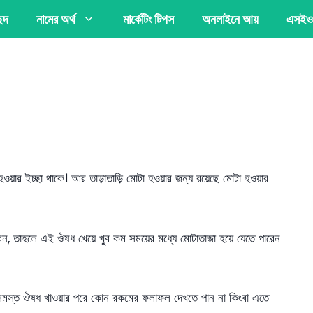
্ছদ
নামের অর্থ
মার্কেটিং টিপস
অনলাইনে আয়
এসইও
হওয়ার ইচ্ছা থাকে। আর তাড়াতাড়ি মোটা হওয়ার জন্য রয়েছে মোটা হওয়ার
রেন, তাহলে এই ঔষধ খেয়ে খুব কম সময়ের মধ্যে মোটাতাজা হয়ে যেতে পারেন
মস্ত ঔষধ খাওয়ার পরে কোন রকমের ফলাফল দেখতে পান না কিংবা এতে