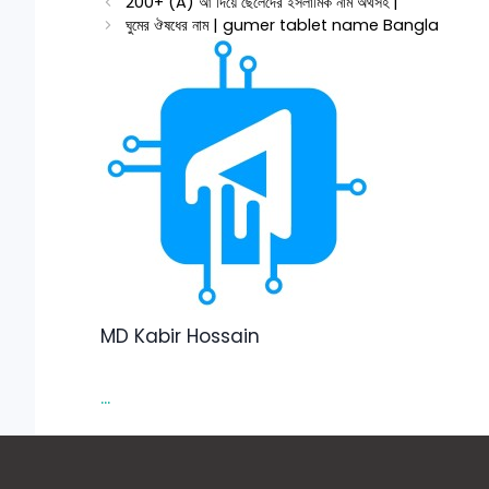
200+ (A) আ দিয়ে ছেলেদের ইসলামিক নাম অর্থসহ |
ঘুমের ঔষধের নাম | gumer tablet name Bangla
MD Kabir Hossain
...