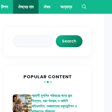
 টিপস
ঔষধের নাম
ঔষধ
অন্যান্য
Search
Search
POPULAR CONTENT
প্রবাসী মুসলিম পরিবারের জন্য জন্ম
নিবন্ধন, হজ-উমরাহ ও আইনি
গাইডলাইন: নবজাতকের ডকুমেন্টেশন ও
ভবিষ্যতের পরিকল্পনা