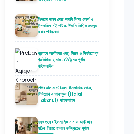
শিশুদের জন্য সেরা আরবি শিক্ষা কোর্স ও
ইসলামিক বই গাইড: ঈমানি ভিত্তি মজবুত
করার পরিকল্পনা
প্রবাসে আকীকার খরচ, নিয়ম ও নির্ভরযোগ্য
প্রতিষ্ঠান: হালাল রেমিটেন্সের পূর্ণাঙ্গ
গাইডলাইন
শিশুর হালাল ভবিষ্যৎ: ইসলামিক সঞ্চয়,
বিনিয়োগ ও তাকাফুল (Halal
Takaful) গাইডলাইন
নবজাতকের ইসলামিক নাম ও আকীকার
সঠিক নিয়ম: হালাল ভবিষ্যতের পূর্ণাঙ্গ