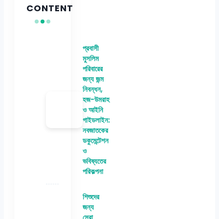
CONTENT
প্রবাসী
মুসলিম
পরিবারের
জন্য জন্ম
নিবন্ধন,
হজ-উমরাহ
ও আইনি
গাইডলাইন:
নবজাতকের
ডকুমেন্টেশন
ও
ভবিষ্যতের
পরিকল্পনা
শিশুদের
জন্য
সেরা