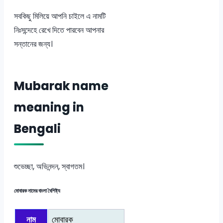
সবকিছু মিলিয়ে আপনি চাইলে এ নামটি
নিঃসন্দেহে রেখে দিতে পারবেন আপনার
সন্তানের জন্য।
Mubarak name
meaning in
Bengali
শুভেচ্ছা, অভিনন্দন, স্বাগতম।
মোবারক নামের বাংলা বৈশিষ্ট্য
নাম
মোবারক