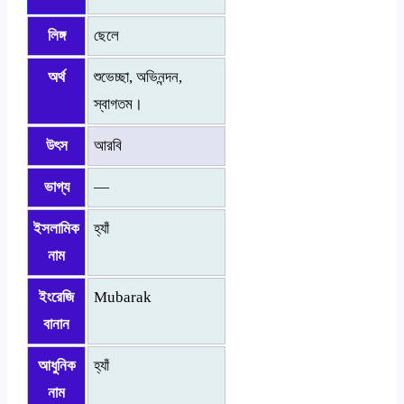
লিঙ্গ
ছেলে
অর্থ
শুভেচ্ছা, অভিনন্দন,
স্বাগতম।
উৎস
আরবি
ভাগ্য
—
ইসলামিক
হ্যাঁ
নাম
ইংরেজি
Mubarak
বানান
আধুনিক
হ্যাঁ
নাম