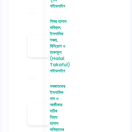
গাইডলাইন
শিশুর হালাল
ভবিষ্যৎ:
ইসলামিক
সঞ্চয়,
বিনিয়োগ ও
তাকাফুল
(Halal
Takaful)
গাইডলাইন
নবজাতকের
ইসলামিক
নাম ও
আকীকার
সঠিক
নিয়ম:
হালাল
ভবিষ্যতের