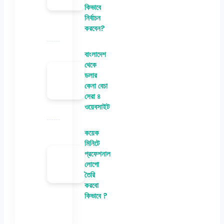
কিভাবে
নির্বাচন
করবেন?
বাংলাদেশ
থেকে
ডলার
কেনা বেচা
সেরা ৪
ওয়েবসাইট
কয়েক
মিনিটে
প্রফেশনাল
লোগো
তৈরি
করবো
কিভাবে ?