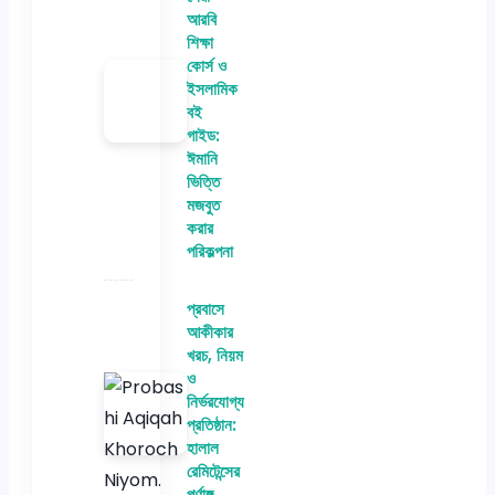
আরবি
শিক্ষা
কোর্স ও
ইসলামিক
বই
গাইড:
ঈমানি
ভিত্তি
মজবুত
করার
পরিকল্পনা
প্রবাসে
আকীকার
খরচ, নিয়ম
ও
নির্ভরযোগ্য
প্রতিষ্ঠান:
হালাল
রেমিটেন্সের
পূর্ণাঙ্গ