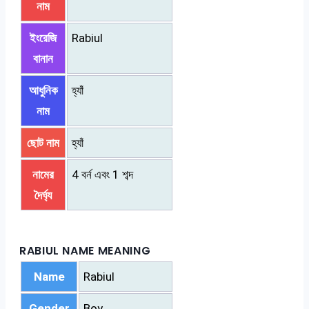
নাম
ইংরেজি
Rabiul
বানান
আধুনিক
হ্যাঁ
নাম
ছোট নাম
হ্যাঁ
নামের
4 বর্ন এবং 1 শব্দ
দৈর্ঘ্য
RABIUL NAME MEANING
Name
Rabiul
Gender
Boy