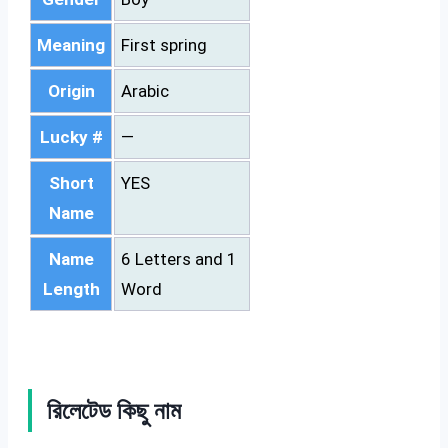
Meaning
First spring
Origin
Arabic
Lucky #
—
Short
YES
Name
Name
6 Letters and 1
Length
Word
রিলেটেড কিছু নাম