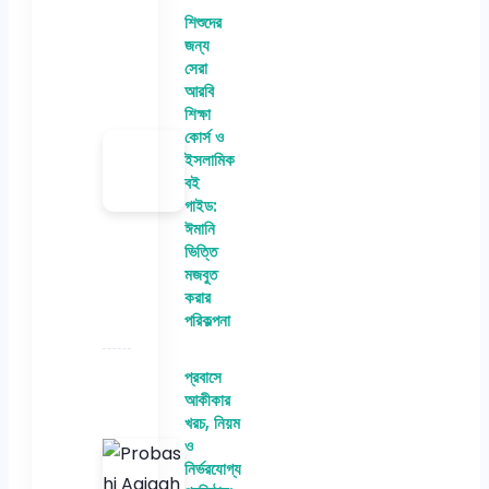
শিশুদের
জন্য
সেরা
আরবি
শিক্ষা
কোর্স ও
ইসলামিক
বই
গাইড:
ঈমানি
ভিত্তি
মজবুত
করার
পরিকল্পনা
প্রবাসে
আকীকার
খরচ, নিয়ম
ও
নির্ভরযোগ্য