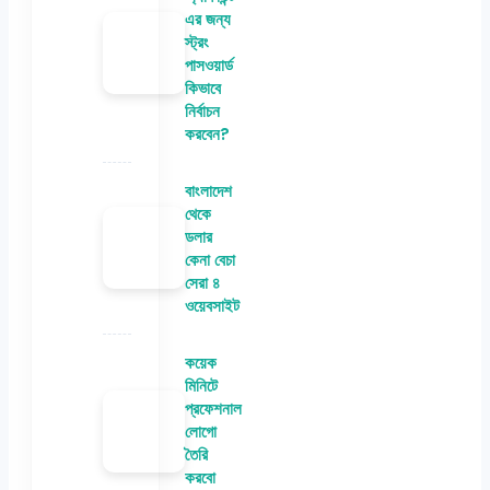
এর জন্য
স্ট্রং
পাসওয়ার্ড
কিভাবে
নির্বাচন
করবেন?
বাংলাদেশ
থেকে
ডলার
কেনা বেচা
সেরা ৪
ওয়েবসাইট
কয়েক
মিনিটে
প্রফেশনাল
লোগো
তৈরি
করবো