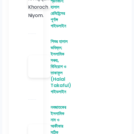
প্রতিষ্ঠান:
হালাল
রেমিটেন্সের
পূর্ণাঙ্গ
গাইডলাইন
শিশুর হালাল
ভবিষ্যৎ:
ইসলামিক
সঞ্চয়,
বিনিয়োগ ও
তাকাফুল
(Halal
Takaful)
গাইডলাইন
নবজাতকের
ইসলামিক
নাম ও
আকীকার
সঠিক