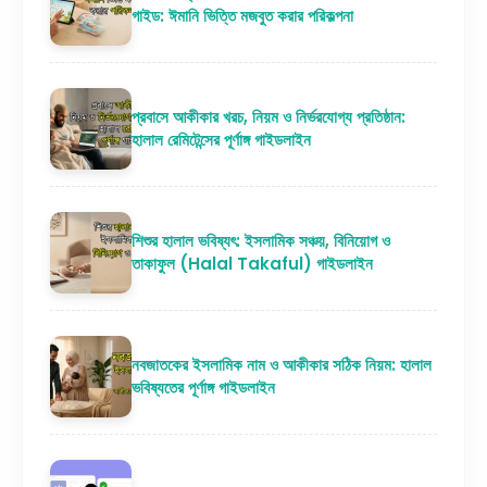
গাইড: ঈমানি ভিত্তি মজবুত করার পরিকল্পনা
প্রবাসে আকীকার খরচ, নিয়ম ও নির্ভরযোগ্য প্রতিষ্ঠান:
হালাল রেমিটেন্সের পূর্ণাঙ্গ গাইডলাইন
শিশুর হালাল ভবিষ্যৎ: ইসলামিক সঞ্চয়, বিনিয়োগ ও
তাকাফুল (Halal Takaful) গাইডলাইন
নবজাতকের ইসলামিক নাম ও আকীকার সঠিক নিয়ম: হালাল
ভবিষ্যতের পূর্ণাঙ্গ গাইডলাইন