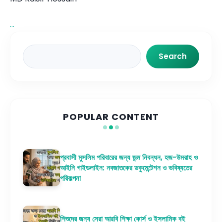
...
Search
Search
POPULAR CONTENT
প্রবাসী মুসলিম পরিবারের জন্য জন্ম নিবন্ধন, হজ-উমরাহ ও
আইনি গাইডলাইন: নবজাতকের ডকুমেন্টেশন ও ভবিষ্যতের
পরিকল্পনা
শিশুদের জন্য সেরা আরবি শিক্ষা কোর্স ও ইসলামিক বই