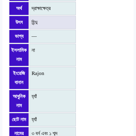
অর্থ
দ্রাক্ষাক্ষেত্র
উৎস
হিন্দু
ভাগ্য
—
ইসলামিক
না
নাম
ইংরেজি
Rajon
বানান
আধুনিক
হ্যাঁ
নাম
ছোট নাম
হ্যাঁ
নামের
৩ বর্ন এবং ১ শব্দ