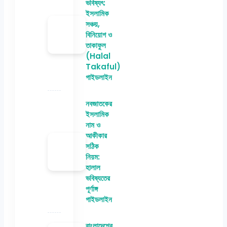
ভবিষ্যৎ:
ইসলামিক
সঞ্চয়,
বিনিয়োগ ও
তাকাফুল
(Halal
Takaful)
গাইডলাইন
নবজাতকের
ইসলামিক
নাম ও
আকীকার
সঠিক
নিয়ম:
হালাল
ভবিষ্যতের
পূর্ণাঙ্গ
গাইডলাইন
বাংলাদেশের