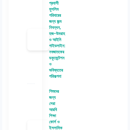
প্রবাসী
মুসলিম
পরিবারের
জন্য জন্ম
নিবন্ধন,
হজ-উমরাহ
ও আইনি
গাইডলাইন:
নবজাতকের
ডকুমেন্টেশন
ও
ভবিষ্যতের
পরিকল্পনা
শিশুদের
জন্য
সেরা
আরবি
শিক্ষা
কোর্স ও
ইসলামিক