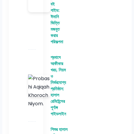
বই
গাইড:
ঈমানি
ভিত্তি
মজবুত
করার
পরিকল্পনা
প্রবাসে
আকীকার
খরচ, নিয়ম
ও
নির্ভরযোগ্য
প্রতিষ্ঠান:
হালাল
রেমিটেন্সের
পূর্ণাঙ্গ
গাইডলাইন
শিশুর হালাল