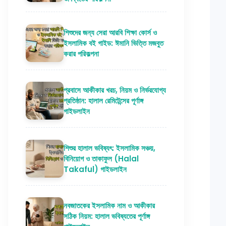
শিশুদের জন্য সেরা আরবি শিক্ষা কোর্স ও
ইসলামিক বই গাইড: ঈমানি ভিত্তি মজবুত
করার পরিকল্পনা
প্রবাসে আকীকার খরচ, নিয়ম ও নির্ভরযোগ্য
প্রতিষ্ঠান: হালাল রেমিটেন্সের পূর্ণাঙ্গ
গাইডলাইন
শিশুর হালাল ভবিষ্যৎ: ইসলামিক সঞ্চয়,
বিনিয়োগ ও তাকাফুল (Halal
Takaful) গাইডলাইন
নবজাতকের ইসলামিক নাম ও আকীকার
সঠিক নিয়ম: হালাল ভবিষ্যতের পূর্ণাঙ্গ