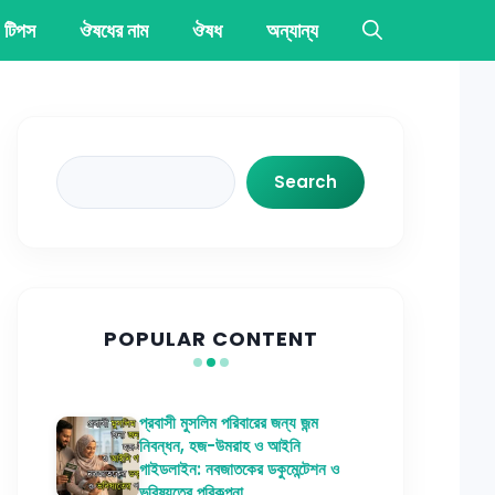
 টিপস
ঔষধের নাম
ঔষধ
অন্যান্য
Search
Search
POPULAR CONTENT
প্রবাসী মুসলিম পরিবারের জন্য জন্ম
নিবন্ধন, হজ-উমরাহ ও আইনি
গাইডলাইন: নবজাতকের ডকুমেন্টেশন ও
ভবিষ্যতের পরিকল্পনা