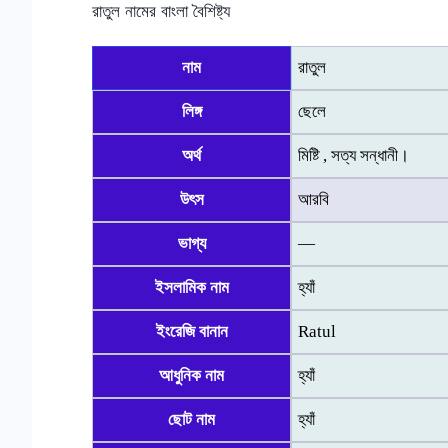
রাতুল নামের বাংলা বৈশিষ্ট্য
নাম
রাতুল
লিঙ্গ
ছেলে
অর্থ
মিষ্টি , সত্য সন্ধানী।
উৎস
আরবি
ভাগ্য
—
ইসলামিক নাম
হ্যাঁ
ইংরেজি বানান
Ratul
আধুনিক নাম
হ্যাঁ
ছোট নাম
হ্যাঁ