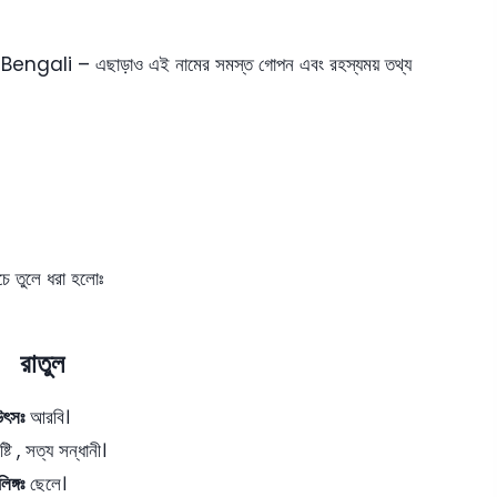
engali – এছাড়াও এই নামের সমস্ত গোপন এবং রহস্যময় তথ্য
চে তুলে ধরা হলোঃ
রাতুল
উৎসঃ
আরবি।
্টি , সত্য সন্ধানী।
লিঙ্গঃ
ছেলে।