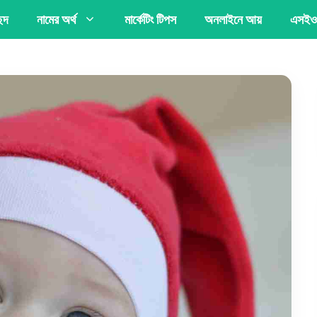
্ছদ
নামের অর্থ
মার্কেটিং টিপস
অনলাইনে আয়
এসইও