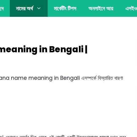
্ছদ
নামের অর্থ
মার্কেটিং টিপস
অনলাইনে আয়
এসইও
me meaning in Bengali |
এবং Rana name meaning in Bengali এসম্পর্কে বিস্তারিত ধারণা