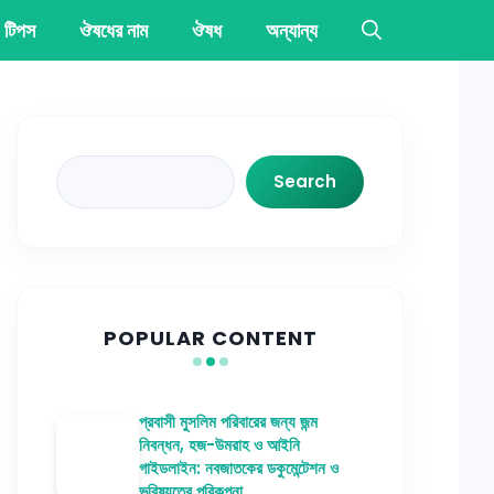
 টিপস
ঔষধের নাম
ঔষধ
অন্যান্য
Search
Search
POPULAR CONTENT
প্রবাসী মুসলিম পরিবারের জন্য জন্ম
নিবন্ধন, হজ-উমরাহ ও আইনি
গাইডলাইন: নবজাতকের ডকুমেন্টেশন ও
ভবিষ্যতের পরিকল্পনা