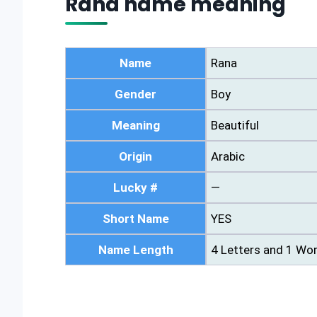
Rana name meaning
Name
Rana
Gender
Boy
Meaning
Beautiful
Origin
Arabic
Lucky #
—
Short Name
YES
Name Length
4 Letters and 1 Wo