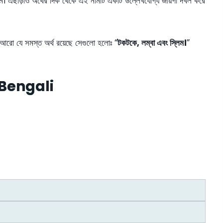
ম। এছাড়াও অর্থের দিক থেকে এই নামটি একটি উল্লেখযোগ্য জায়গা দখল করে
আরো যে সমস্ত অর্থ রয়েছে সেগুলো হলোঃ “
টকটকে, লম্বা এবং স্লিম।
”
Bengali