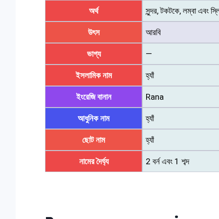
অর্থ
সুন্দর, টকটকে, লম্বা এবং স্
উৎস
আরবি
ভাগ্য
—
ইসলামিক নাম
হ্যাঁ
ইংরেজি বানান
Rana
আধুনিক নাম
হ্যাঁ
ছোট নাম
হ্যাঁ
নামের দৈর্ঘ্য
2 বর্ন এবং 1 শব্দ