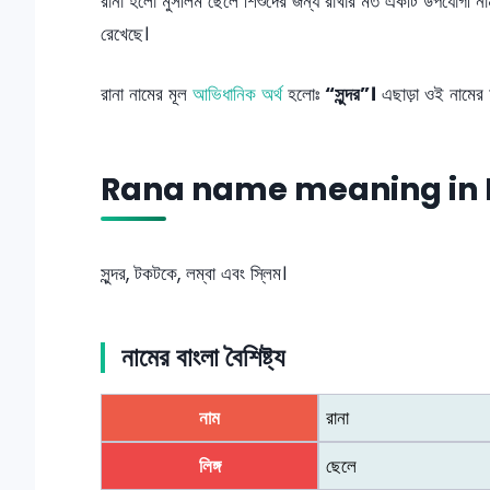
রানা হলো মুসলিম ছেলে শিশুদের জন্য রাখার মত একটি উপযোগী না
রেখেছে।
রানা নামের মূল
আভিধানিক অর্থ
হলোঃ
“সুন্দর”।
এছাড়া ওই নামের 
Rana name meaning in 
সুন্দর, টকটকে, লম্বা এবং স্লিম।
নামের বাংলা বৈশিষ্ট্য
নাম
রানা
লিঙ্গ
ছেলে