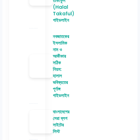
তাকাফুল
(Halal
Takaful)
গাইডলাইন
নবজাতকের
ইসলামিক
নাম ও
আকীকার
সঠিক
নিয়ম:
হালাল
ভবিষ্যতের
পূর্ণাঙ্গ
গাইডলাইন
বাংলাদেশের
সেরা ব্লগ
সাইটের
লিস্ট