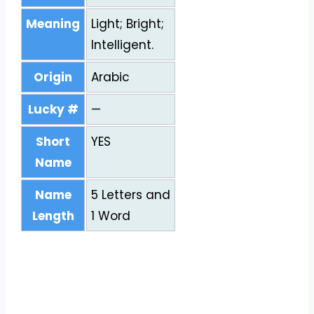
Meaning
Light; Bright;
Intelligent.
Origin
Arabic
Lucky #
—
Short
YES
Name
Name
5 Letters and
Length
1 Word