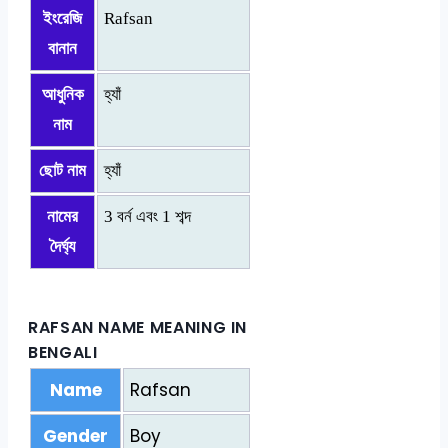
ইংরেজি
Rafsan
বানান
আধুনিক
হ্যাঁ
নাম
ছোট নাম
হ্যাঁ
নামের
3 বর্ন এবং 1 শব্দ
দৈর্ঘ্য
RAFSAN NAME MEANING IN
BENGALI
Name
Rafsan
Gender
Boy