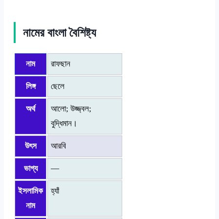
নামের বাংলা বৈশিষ্ট্য
নাম
রাফছান
লিঙ্গ
ছেলে
অর্থ
আলো; উজ্জ্বল;
বুদ্ধিমান।
উৎস
আরবি
ভাগ্য
—
ইসলামিক
হ্যাঁ
নাম