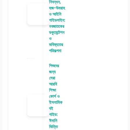
নিবন্ধন,
হজ-উমরাহ
ও আইনি
গাইডলাইন:
নবজাতকের
ডকুমেন্টেশন
ও
ভবিষ্যতের
পরিকল্পনা
শিশুদের
জন্য
সেরা
আরবি
শিক্ষা
কোর্স ও
ইসলামিক
বই
গাইড:
ঈমানি
ভিত্তি