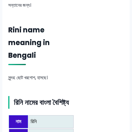
সন্তানের জন্য।
Rini name
meaning in
Bengali
সুন্দর: ছোট খরগোশ, হাসছে।
রিনি নামের বাংলা বৈশিষ্ট্য
নাম
রিনি