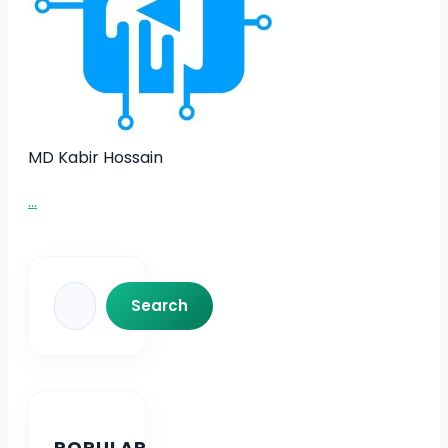
MD Kabir Hossain
...
Search
Search
POPULAR