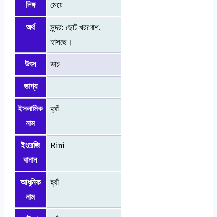
লিঙ্গ
মেয়ে
অর্থ
সুন্দর: ছোট খরগোশ,
হাসছে।
উৎস
ডাচ
ভাগ্য
—
ইসলামিক
হ্যাঁ
নাম
ইংরেজি
Rini
বানান
আধুনিক
হ্যাঁ
নাম