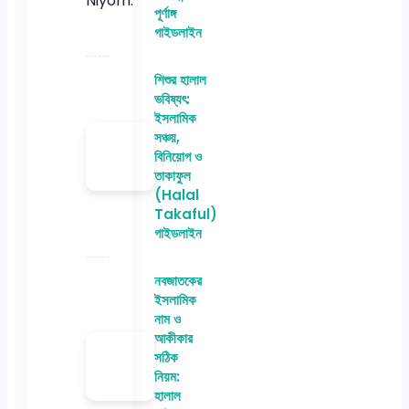
পূর্ণাঙ্গ
গাইডলাইন
শিশুর হালাল
ভবিষ্যৎ:
ইসলামিক
সঞ্চয়,
বিনিয়োগ ও
তাকাফুল
(Halal
Takaful)
গাইডলাইন
নবজাতকের
ইসলামিক
নাম ও
আকীকার
সঠিক
নিয়ম:
হালাল