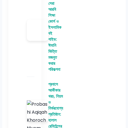
সেরা
আরবি
শিক্ষা
কোর্স ও
ইসলামিক
বই
গাইড:
ঈমানি
ভিত্তি
মজবুত
করার
পরিকল্পনা
প্রবাসে
আকীকার
খরচ, নিয়ম
ও
নির্ভরযোগ্য
প্রতিষ্ঠান:
হালাল
রেমিটেন্সের