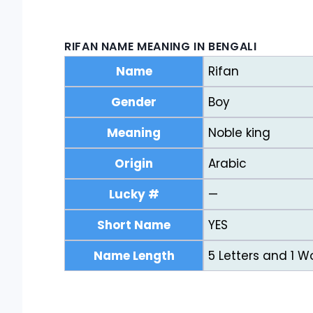
RIFAN NAME MEANING IN BENGALI
Name
Rifan
Gender
Boy
Meaning
Noble king
Origin
Arabic
Lucky #
—
Short Name
YES
Name Length
5 Letters and 1 W