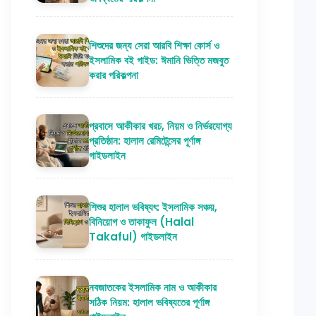
শিশুদের জন্য সেরা আরবি শিক্ষা কোর্স ও
ইসলামিক বই গাইড: ঈমানি ভিত্তি মজবুত
করার পরিকল্পনা
প্রবাসে আকীকার খরচ, নিয়ম ও নির্ভরযোগ্য
প্রতিষ্ঠান: হালাল রেমিটেন্সের পূর্ণাঙ্গ
গাইডলাইন
শিশুর হালাল ভবিষ্যৎ: ইসলামিক সঞ্চয়,
বিনিয়োগ ও তাকাফুল (Halal
Takaful) গাইডলাইন
নবজাতকের ইসলামিক নাম ও আকীকার
সঠিক নিয়ম: হালাল ভবিষ্যতের পূর্ণাঙ্গ