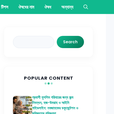
 টিপস
ঔষধের নাম
ঔষধ
অন্যান্য
Search
Search
POPULAR CONTENT
প্রবাসী মুসলিম পরিবারের জন্য জন্ম
নিবন্ধন, হজ-উমরাহ ও আইনি
গাইডলাইন: নবজাতকের ডকুমেন্টেশন ও
ভবিষ্যতের পরিকল্পনা