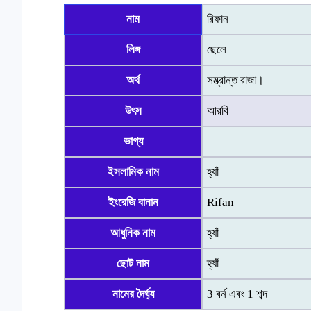
নাম
রিফান
লিঙ্গ
ছেলে
অর্থ
সম্ভ্রান্ত রাজা।
উৎস
আরবি
ভাগ্য
—
ইসলামিক নাম
হ্যাঁ
ইংরেজি বানান
Rifan
আধুনিক নাম
হ্যাঁ
ছোট নাম
হ্যাঁ
নামের দৈর্ঘ্য
3 বর্ন এবং 1 শব্দ