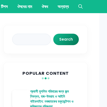
 টিপস
ঔষধের নাম
ঔষধ
অন্যান্য
Search
Search
POPULAR CONTENT
প্রবাসী মুসলিম পরিবারের জন্য জন্ম
নিবন্ধন, হজ-উমরাহ ও আইনি
গাইডলাইন: নবজাতকের ডকুমেন্টেশন ও
ভবিষ্যতের পরিকল্পনা