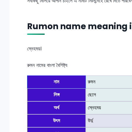
সবকিছু মিলিয়ে আপনি চাইলে এ নামটি নিঃসন্দেহে রেখে দিতে পারব
Rumon name meaning i
স্নেহময়।
রুমন নামের বাংলা বৈশিষ্ট্য
নাম
রুমন
লিঙ্গ
ছেলে
অর্থ
স্নেহময়
উৎস
উর্দু