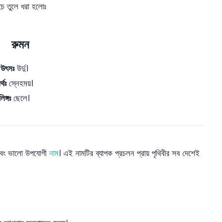
চে তুলে ধরা হলোঃ
রুমন
উৎসঃ
উর্দু।
্থঃ
স্নেহময়।
লিঙ্গঃ
ছেলে।
ণ এবং ভালো উপযোগী
নাম
। এই নামটির ব্যাপক প্রচলন প্রায় পৃথিবীর সব দেশেই