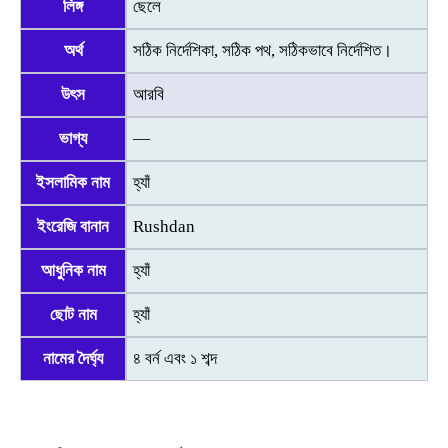
লিঙ্গ
ছেলে
অর্থ
সঠিক নির্দেশিকা, সঠিক পথ, সঠিকভাবে নির্দেশিত।
উৎস
আরবি
ভাগ্য
—
ইসলামিক নাম
হ্যাঁ
ইংরেজি বানান
Rushdan
আধুনিক নাম
হ্যাঁ
ছোট নাম
হ্যাঁ
নামের দৈর্ঘ্য
৪ বর্ন এবং ১ শব্দ