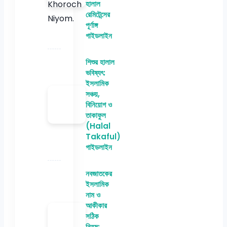
হালাল
রেমিটেন্সের
পূর্ণাঙ্গ
গাইডলাইন
শিশুর হালাল
ভবিষ্যৎ:
ইসলামিক
সঞ্চয়,
বিনিয়োগ ও
তাকাফুল
(Halal
Takaful)
গাইডলাইন
নবজাতকের
ইসলামিক
নাম ও
আকীকার
সঠিক
নিয়ম: