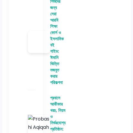
শিশুদের
জন্য
সেরা
আরবি
শিক্ষা
কোর্স ও
ইসলামিক
বই
গাইড:
ঈমানি
ভিত্তি
মজবুত
করার
পরিকল্পনা
প্রবাসে
আকীকার
খরচ, নিয়ম
ও
নির্ভরযোগ্য
প্রতিষ্ঠান: