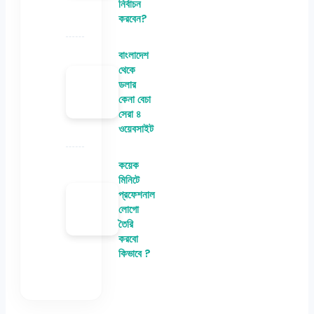
নির্বাচন
করবেন?
বাংলাদেশ
থেকে
ডলার
কেনা বেচা
সেরা ৪
ওয়েবসাইট
কয়েক
মিনিটে
প্রফেশনাল
লোগো
তৈরি
করবো
কিভাবে ?