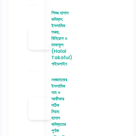
শিশুর হালাল
ভবিষ্যৎ:
ইসলামিক
সঞ্চয়,
বিনিয়োগ ও
তাকাফুল
(Halal
Takaful)
গাইডলাইন
নবজাতকের
ইসলামিক
নাম ও
আকীকার
সঠিক
নিয়ম:
হালাল
ভবিষ্যতের
পূর্ণাঙ্গ