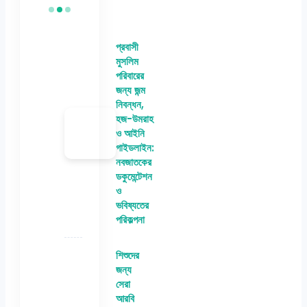
প্রবাসী
মুসলিম
পরিবারের
জন্য জন্ম
নিবন্ধন,
হজ-উমরাহ
ও আইনি
গাইডলাইন:
নবজাতকের
ডকুমেন্টেশন
ও
ভবিষ্যতের
পরিকল্পনা
শিশুদের
জন্য
সেরা
আরবি