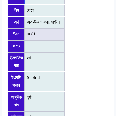
লিঙ্গ
ছেলে
অর্থ
আত্ম-উৎসর্গ করা, সাক্ষী।
উৎস
আরবি
ভাগ্য
—
ইসলামিক
হ্যাঁ
নাম
ইংরেজি
Shohid
বানান
আধুনিক
হ্যাঁ
নাম