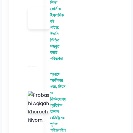
শিক্ষা
কোর্স ও
ইসলামিক
বই
গাইড:
ঈমানি
ভিত্তি
মজবুত
করার
পরিকল্পনা
প্রবাসে
আকীকার
খরচ, নিয়ম
ও
নির্ভরযোগ্য
প্রতিষ্ঠান:
হালাল
রেমিটেন্সের
পূর্ণাঙ্গ
গাইডলাইন