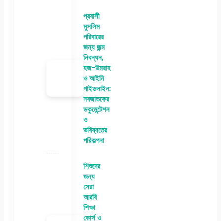
প্রবাসী
মুসলিম
পরিবারের
জন্য জন্ম
নিবন্ধন,
হজ-উমরাহ
ও আইনি
গাইডলাইন:
নবজাতকের
ডকুমেন্টেশন
ও
ভবিষ্যতের
পরিকল্পনা
শিশুদের
জন্য
সেরা
আরবি
শিক্ষা
কোর্স ও