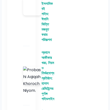
ইসলামিক
বই
গাইড:
ঈমানি
ভিত্তি
মজবুত
করার
পরিকল্পনা
প্রবাসে
আকীকার
খরচ, নিয়ম
ও
নির্ভরযোগ্য
প্রতিষ্ঠান:
হালাল
রেমিটেন্সের
পূর্ণাঙ্গ
গাইডলাইন