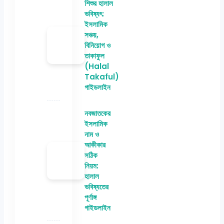
শিশুর হালাল
ভবিষ্যৎ:
ইসলামিক
সঞ্চয়,
বিনিয়োগ ও
তাকাফুল
(Halal
Takaful)
গাইডলাইন
নবজাতকের
ইসলামিক
নাম ও
আকীকার
সঠিক
নিয়ম:
হালাল
ভবিষ্যতের
পূর্ণাঙ্গ
গাইডলাইন