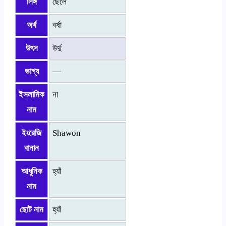
লিঙ্গ
ছেলে
অর্থ
বর্ষা
উৎস
উর্দু
ভাগ্য
—
ইসলামিক
না
নাম
ইংরেজি
Shawon
বানান
আধুনিক
হ্যাঁ
নাম
ছোট নাম
হ্যাঁ