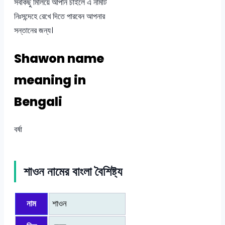
সবকিছু মিলিয়ে আপনি চাইলে এ নামটি
নিঃসন্দেহে রেখে দিতে পারবেন আপনার
সন্তানের জন্য।
Shawon name
meaning in
Bengali
বর্ষা
শাওন নামের বাংলা বৈশিষ্ট্য
নাম
শাওন