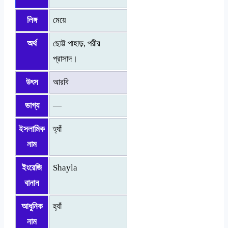
লিঙ্গ
মেয়ে
অর্থ
ছোট্ট পাহাড়, পরীর
প্রাসাদ।
উৎস
আরবি
ভাগ্য
—
ইসলামিক
হ্যাঁ
নাম
ইংরেজি
Shayla
বানান
আধুনিক
হ্যাঁ
নাম