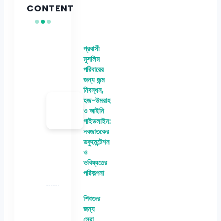
CONTENT
প্রবাসী
মুসলিম
পরিবারের
জন্য জন্ম
নিবন্ধন,
হজ-উমরাহ
ও আইনি
গাইডলাইন:
নবজাতকের
ডকুমেন্টেশন
ও
ভবিষ্যতের
পরিকল্পনা
শিশুদের
জন্য
সেরা