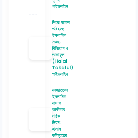
গাইডলাইন
শিশুর হালাল
ভবিষ্যৎ:
ইসলামিক
সঞ্চয়,
বিনিয়োগ ও
তাকাফুল
(Halal
Takaful)
গাইডলাইন
নবজাতকের
ইসলামিক
নাম ও
আকীকার
সঠিক
নিয়ম:
হালাল
ভবিষ্যতের