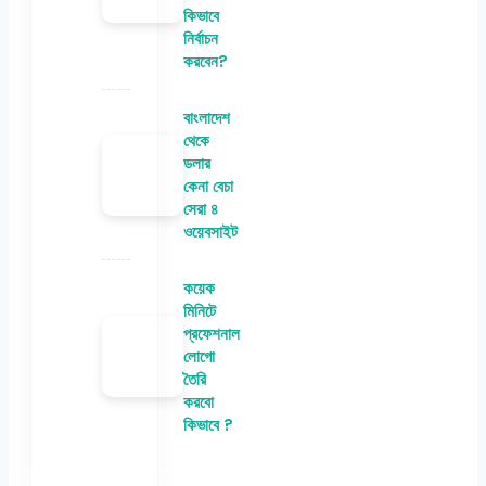
কিভাবে
নির্বাচন
করবেন?
বাংলাদেশ
থেকে
ডলার
কেনা বেচা
সেরা ৪
ওয়েবসাইট
কয়েক
মিনিটে
প্রফেশনাল
লোগো
তৈরি
করবো
কিভাবে ?