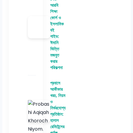
আরবি
শিক্ষা
কোর্স ও
ইসলামিক
বই
গাইড:
ঈমানি
ভিত্তি
মজবুত
করার
পরিকল্পনা
প্রবাসে
আকীকার
খরচ, নিয়ম
ও
নির্ভরযোগ্য
প্রতিষ্ঠান:
হালাল
রেমিটেন্সের
পূর্ণাঙ্গ